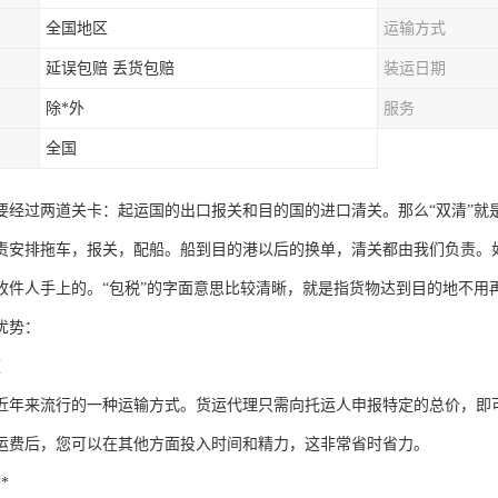
全国地区
运输方式
延误包赔 丢货包赔
装运日期
除*外
服务
全国
要经过两道关卡：起运国的出口报关和目的国的进口清关。那么“双清”就
责安排拖车，报关，配船。船到目的港以后的换单，清关都由我们负责。如
收件人手上的。“包税”的字面意思比较清晰，就是指货物达到目的地不用
优势：
便
近年来流行的一种运输方式。货运代理只需向托运人申报特定的总价，即
运费后，您可以在其他方面投入时间和精力，这非常省时省力。
*