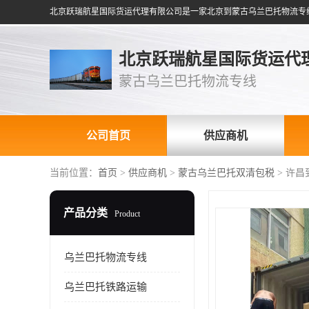
北京跃瑞航星国际货运代
蒙古乌兰巴托物流专线
公司首页
供应商机
当前位置：
首页
>
供应商机
>
蒙古乌兰巴托双清包税
> 许
产品分类
Product
乌兰巴托物流专线
乌兰巴托铁路运输