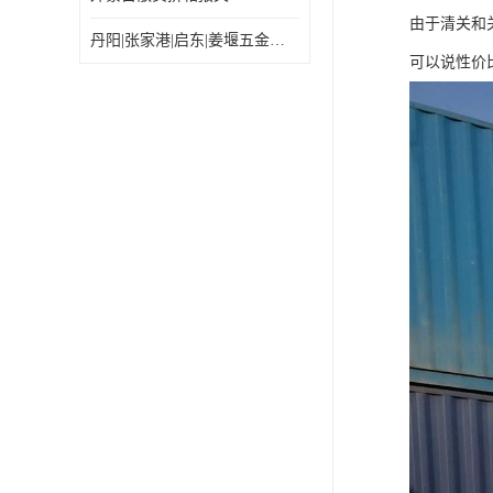
由于清关和
丹阳|张家港|启东|姜堰五金机电工具出口乌兰巴托怎么运输较划算
可以说性价