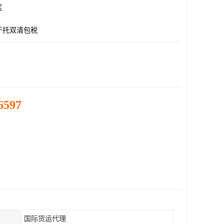
区
干托双清包税
6597
国际货运代理