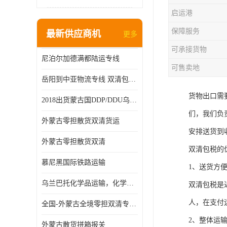
启运港
保障服务
最新供应商机
更多
可承接货物
尼泊尔加德满都陆运专线
可售卖地
岳阳到中亚物流专线 双清包税 一站服务
货物出口需
2018出货蒙古国DDP/DDU乌兰巴托双清国际物流专线
们，我们负
外蒙古零担散货双清货运
安排送货到
外蒙古零担散货双清
双清包税的
慕尼黑国际铁路运输
1、送货方
乌兰巴托化学品运输，化学品怎么运到乌兰巴托
双清包税是
人，在支付
全国-外蒙古全境零担双清专线/外蒙古DDP双清
2、整体运输
外蒙古散货拼箱报关