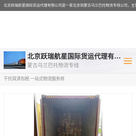
乌兰巴托物流专线
乌兰巴托铁路
北京跃瑞航星国际货运代理有限公司
蒙古乌兰巴托物流专线
乌兰巴托公路运输
外蒙古物流专
当前位置：
首页
>
供应商机
>
蒙古乌兰巴托双清包税
> 阜新到塔什
干托双清包税 一站式物流服务商
中欧班列
欧洲铁路运输
蒙古乌兰巴托双清包税
蒙古乌兰巴托
蒙古乌兰巴托空运专线
蒙古乌兰巴托
蒙古乌兰巴托汽运专线
英国铁路