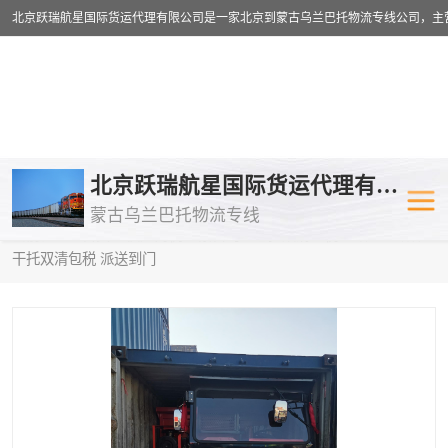
乌兰巴托物流专线
乌兰巴托铁路
北京跃瑞航星国际货运代理有限公司
蒙古乌兰巴托物流专线
乌兰巴托公路运输
外蒙古物流专
当前位置：
首页
>
供应商机
>
蒙古乌兰巴托双清包税
> 昭通到塔什
干托双清包税 派送到门
中欧班列
欧洲铁路运输
蒙古乌兰巴托双清包税
蒙古乌兰巴托
蒙古乌兰巴托空运专线
蒙古乌兰巴托
蒙古乌兰巴托汽运专线
英国铁路