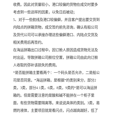
收费。因此对货量较小，港口较偏的货物在成交时要多
考虑到一些这样的因素，以免日后被动；
5、对于一些航线及港口较偏僻，并且客户提出要交货到
内陆点的拼箱货物，成交签约前先咨询，确认有船公司
及货代公司可以承接办理这些偏僻港口、内陆点交货及
相关费用后再签约。
在海运拼箱出口过程中，因订舱人原因造成货物无法及
时出运，导致拼箱公司舱位空置，拼箱公司由此向订舱
人收取的弥补该损失的费用。
*是否能拼箱主要看两个：一个码头是否允许，二是船公
司是否同意。*海运拼箱，是根据*的类别来分，部分2
类，3类，部分4.1类，6类，8类，9类的*是可以海运拼
箱的。但是需要注意的是酸和碱不能拼在一个柜子里
面，有些货物需要隔离等。来说说具体的类别。3类，易
燃的液体，主要项目就是看闪点，闪点越高越好，低了