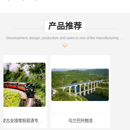
产品推荐
Development, design, production and sales in one of the manufacturing enterprises
乌兰巴托物流
外蒙古货运