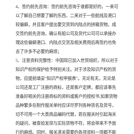
4、签约前先咨询：签约前先咨询于谁都是好的，一来可
以了解自己想要了解的东西，二来对于一些航线及港口
较偏僻，并且客户提出要交货到内陆点的拼箱货物，成
交签约前先咨询，确认有船公司及货代公司可以承接办
理这些偏僻港口、内陆点交货及相关费用后再签约也免
去了许多不必要的麻烦；
5、注意资料完整性：中国现已加入世贸组织，所以对于
知识产权的保护给予特别关注。对于涉及知识产权的货
物，应提前填妥“知识产权申报表”。无论有无，无论是
公司还是工厂注册的商标，还是客户定牌，都应该事先
准备好相关的注册商标的资料或客户的授权书;如果货物
品种繁多在制作报关单时应详尽罗列各种货名及货号，
切不可用一个大类商品编码代替，若在报关时引起海关
的疑问，被查验发现与实际货物不符，将会带来不予放
行的麻烦。同时，报关清关需要的各项资料一项都不能