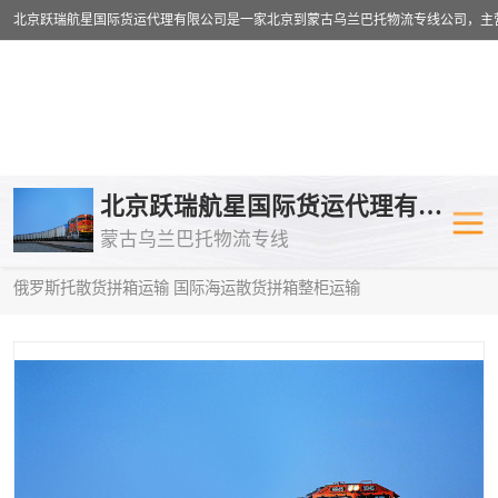
乌兰巴托物流专线
乌兰巴托铁路
北京跃瑞航星国际货运代理有限公司
蒙古乌兰巴托物流专线
乌兰巴托公路运输
外蒙古物流专
当前位置：
首页
>
供应商机
>
蒙古乌兰巴托散货拼箱运输
> 泸州到
俄罗斯托散货拼箱运输 国际海运散货拼箱整柜运输
中欧班列
欧洲铁路运输
蒙古乌兰巴托双清包税
蒙古乌兰巴托
蒙古乌兰巴托空运专线
蒙古乌兰巴托
蒙古乌兰巴托汽运专线
英国铁路