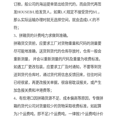
订舱，船公司的海运提单是出给货代的，而由货代再签
发HOUSEB/L给发货人，如果L/C规定不接受货代B/L，
那么实际运输办理时就无选择空间，就会造成L/C的不
符；
3、拼箱货的计费吨力求做到准确。
拼箱货交货前，应要求工厂对货物重量和尺码的测量要
尽可能地准确，送货到货代的仓库存放时，仓库一般会
重新测量， 并会以重新测量的尺码及重量为收费标准。
如遇工厂更改包装，应要求工厂及时通知，不要等到货
送到货代仓库时，通过货代将信息反馈回来，往往时间
已经很紧，再更改报关单据，很容易耽误报关，或产生
加急报关费和冲港费等；
4、有些港口因拼箱货源不足、成本偏高等原因，专做拼
箱的货代公司对货量较少的货物采取收费标准，如起算
为2个运费吨，即不足2个运费吨，一律按2个运费吨计价