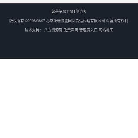
您是第
5911511
位访客
版权所有 ©2026-08-07
北京跃瑞航星国际货运代理有限公司
保留所有权利.
技术支持：
八方资源网
免责声明
管理员入口
网站地图
外蒙古散货拼箱报关
北京到俄罗斯莫斯科铁路运输