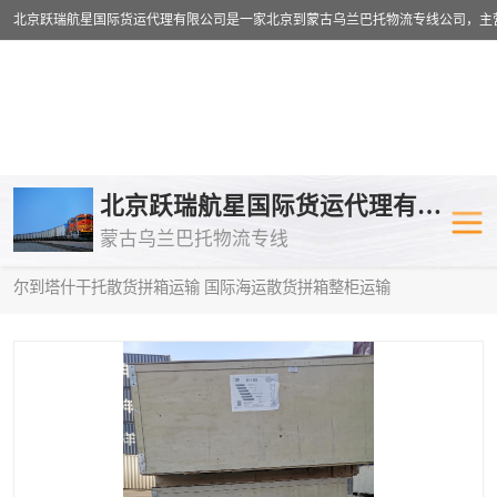
乌兰巴托物流专线
乌兰巴托铁路
北京跃瑞航星国际货运代理有限公司
蒙古乌兰巴托物流专线
乌兰巴托公路运输
外蒙古物流专
当前位置：
首页
>
供应商机
>
蒙古乌兰巴托散货拼箱运输
> 呼伦贝
尔到塔什干托散货拼箱运输 国际海运散货拼箱整柜运输
中欧班列
欧洲铁路运输
蒙古乌兰巴托双清包税
蒙古乌兰巴托
蒙古乌兰巴托空运专线
蒙古乌兰巴托
蒙古乌兰巴托汽运专线
英国铁路