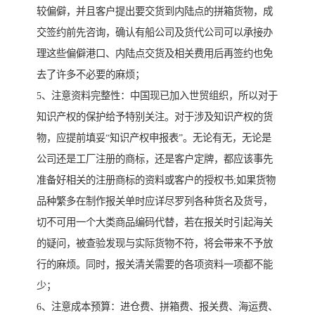
较偏僻，并且客户提出要交货到内陆点的拼箱货物，成
交签约前先咨询，确认有船公司及货代公司可以承接办
理这些偏僻港口、内陆点交货及相关费用后再签约也免
去了许多不必要的麻烦；
5、注意资料完整性：中国现已加入世贸组织，所以对于
知识产权的保护给予特别关注。对于涉及知识产权的货
物，应提前填妥“知识产权申报表”。无论有无，无论是
公司还是工厂注册的商标，还是客户定牌，都应该事先
准备好相关的注册商标的资料或客户的授权书;如果货物
品种繁多在制作报关单时应详尽罗列各种货名及货号，
切不可用一个大类商品编码代替，若在报关时引起海关
的疑问，被查验发现与实际货物不符，将会带来不予放
行的麻烦。同时，报关清关需要的各项资料一项都不能
少；
6、注意成本预算：进仓费、拼箱费、报关费、海运费、