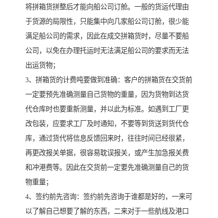
将拼箱货拼整后才能向船公司订舱。一般的货运代理由
于货源的局限性，只能集中向几家船公司订舱，很少能
满足船公司的需求，因此在成交拼箱货时，尽量不要船
公司，以免在办理托运时无法满足船公司的要求而无法
出运货物；
3、拼箱货的计费吨要做到准确：客户的拼箱货在交货前
一定要预先准确测量自己货物的重量，因为货物到达货
代仓库时也要重新测量，并以此为标准。如遇到工厂更
改包装，应要求工厂及时通知，不要等到货送到货代仓
库，通过货代将信息反馈回来时，往往时间已经很紧，
再更改报关单据，很容易耽误报关，或产生加急报关费
和冲港费等。因此在交货前一定要先准确测量自己的货
物重量；
4、签约前先咨询：签约前先咨询于谁都是好的，一来可
以了解自己想要了解的东西，二来对于一些航线及港口