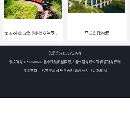
全国-外蒙古全境零担双清专线/外蒙古DDP双清
乌兰巴托物流
您是第
5911385
位访客
版权所有 ©2026-08-07
北京跃瑞航星国际货运代理有限公司
保留所有权利.
技术支持：
八方资源网
免责声明
管理员入口
网站地图
外蒙古货运
外蒙古散货拼箱报关