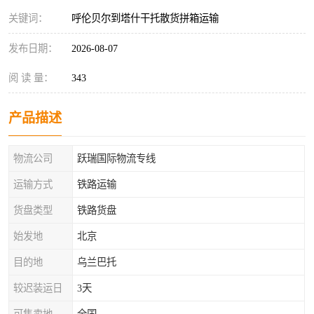
关键词：
呼伦贝尔到塔什干托散货拼箱运输
发布日期：
2026-08-07
阅 读 量：
343
产品描述
物流公司
跃瑞国际物流专线
运输方式
铁路运输
货盘类型
铁路货盘
始发地
北京
目的地
乌兰巴托
较迟装运日
3天