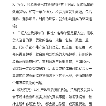
2、报关、检验等进出口货物的环节上不同：同箱运输的
数票货物，如有一票在通关、检验方面发生问题，包括
漏检、漏验项目，时间的延误，就会影响拼成的整箱运
输；
3、单证齐全及货物的一致性：各种单证是否齐全，发收
货人及目的港、货物的品名、规格、包装、数量、重
量、尺码等都不能产生任何误差，如重量，要是每一票
都有微量超重，就会影响到整箱的大幅超重，轻则给集
装箱运输造成困难，重则会发生运输事故；再如尺码，
如果每一票都有微量超出，那集成的体积可能就会大于
集装箱内容积而造成货物装不下甚至甩载，进而影响整
个集装箱货物的出运；
4、临时变更：从生产地到后装船启航，贸易商及发货人
会不断地检查和核实货物的真实事情，如发现误差，包
括主观和客观造成的，都会提出修证，或调整货物。因