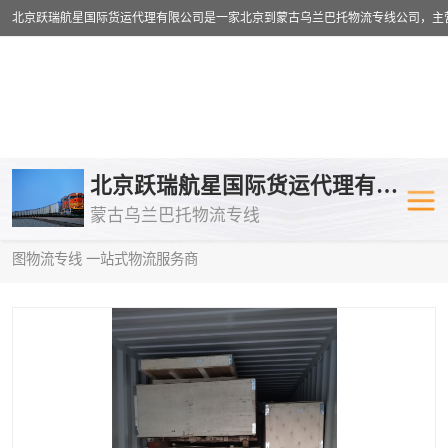
乌兰巴托物流专线
乌兰巴托铁路
北京跃瑞航星国际货运代理有限公司
蒙古乌兰巴托物流专线
乌兰巴托公路运输
外蒙古物流专
当前位置：
首页
>
供应商机
>
乌兰巴托铁路运输
> 石河子到阿拉木
图物流专线 一站式物流服务商
中欧班列
欧洲铁路运输
蒙古乌兰巴托双清包税
蒙古乌兰巴托
蒙古乌兰巴托空运专线
蒙古乌兰巴托
蒙古乌兰巴托汽运专线
英国铁路