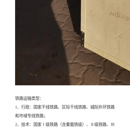
铁路运输类型：
1、行政：国家干线铁路、区际干线铁路、城际外环铁路
和市域专线铁路；
2、技术：国家Ⅰ级铁路（含重载铁级）、Ⅱ级铁路、Ⅲ