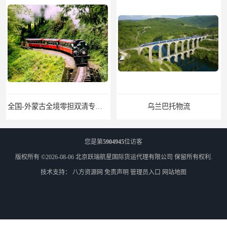
全国-外蒙古全境零担双清专线/外蒙古DDP双清
乌兰巴托物流
您是第
5904945
位访客
版权所有 ©2026-08-06
北京跃瑞航星国际货运代理有限公司
保留所有权利.
技术支持：
八方资源网
免责声明
管理员入口
网站地图