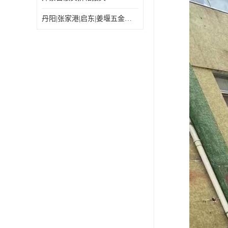
丹阳|张家港|启东|姜堰五金机电工具出口乌兰巴托怎么运输较划算