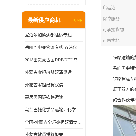
启运港
保障服务
最新供应商机
更多
可承接货物
尼泊尔加德满都陆运专线
可售卖地
岳阳到中亚物流专线 双清包税 一站服务
铁路运输的
2018出货蒙古国DDP/DDU乌兰巴托双清国际物流专线
染而需要特
外蒙古零担散货双清货运
铁路货运专
外蒙古零担散货双清
展了双方的
慕尼黑国际铁路运输
的合作伙伴
乌兰巴托化学品运输，化学品怎么运到乌兰巴托
全国-外蒙古全境零担双清专线/外蒙古DDP双清
外蒙古散货拼箱报关