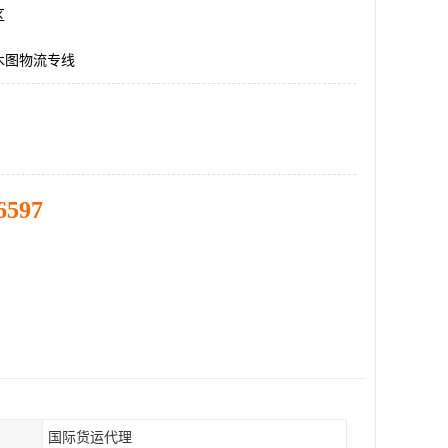
区
木图物流专线
6597
国际货运代理