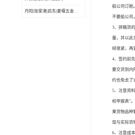
船公司订舱
丹阳|张家港|启东|姜堰五金机电工具出口乌兰巴托怎么运输较划算
不要船公司
3、拼箱货
量，并以此
经很紧，再
4、签约前
要交货到内
约也免去了
5、注意资
权申报表”
果货物品种
现与实际货
6、注意成