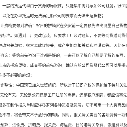
。一般的货运代理由于货源的局限性，只能集中向几家船公司订舱，很少
，以免在办理托运时无法满足船公司的要求而无法出运货物；
的计费吨要做到准确：客户的拼箱货在交货前一定要预先准确测量自己货
为标准。如遇到工厂更改包装，应要求工厂及时通知，不要等到货送到货
更改报关单据，很容易耽误报关，或产生加急报关费和冲港费等。因此在
先咨询：签约前先咨询于谁都是好的，一来可以了解自己想要了解的东西
陆点的拼箱货物，成交签约前先咨询，确认有船公司及货代公司可以承接
许多不必要的麻烦；
料完整性：中国现已加入世贸组织，所以对于知识产权的保护给予特别关注
。无论有无，无论是公司还是工厂注册的商标，还是客户定牌，都应该事先
繁多在制作报关单时应详尽罗列各种货名及货号，切不可用一个大类商品
物不符，将会带来不予放行的麻烦。同时，报关清关需要的各项资料一项
本预算：进仓费、拼箱费、报关费、海运费、目的港清关杂费、派送费以