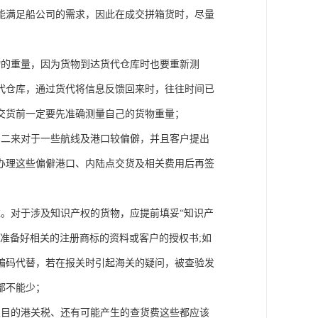
能满足船公司的需求，因此在成交拼箱货时，尽量
物的重量，因为货物到达货代仓库时也要重新测
代仓库，通过货代将信息反馈回来时，往往时间已
交货前一定要先准确测量自己的货物重量；
，二来对于一些航线及港口较偏僻，并且客户提出
办理这些偏僻港口、内陆点交货及相关费用后再签
。对于涉及知识产权的货物，应提前填妥“知识产
准备好相关的注册商标的资料或客户的授权书;如
编码代替，若在报关时引起海关的疑问，被查验发
都不能少；
及目的港关税、还有可能产生的查货费这些都应该