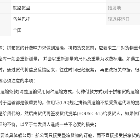
铁路货盘
始发地
乌兰巴托
较迟装运日
全国
输：拼箱货的计费吨力求做到准确。拼箱货交货前，应要求工厂对货物重
仓库一般会重新测量， 并会以重新测量的尺码及重量为收费标准。如遇
时，通过货代将信息反馈回来，往往时间已经很紧， 再更改报关单据，
输必须注意的事项：
关运输条款(清楚运输采用何种运输方式，何种付款方式)对于拼箱货的运
对于运输都是很重要的。信用证(L/C)规定拼箱货运输不接受货运代理的
是给货代的，然后由货代再签发货代提单(HOUSE B/L)给发货人，如
证的不符，以至于给发货人造成一些不必要的损失；
不要某具体船公司：船公司只接受整箱货物的订舱，而不直接接受拼箱货