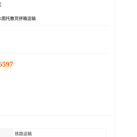
区
木图托散货拼箱运输
6597
铁路运输