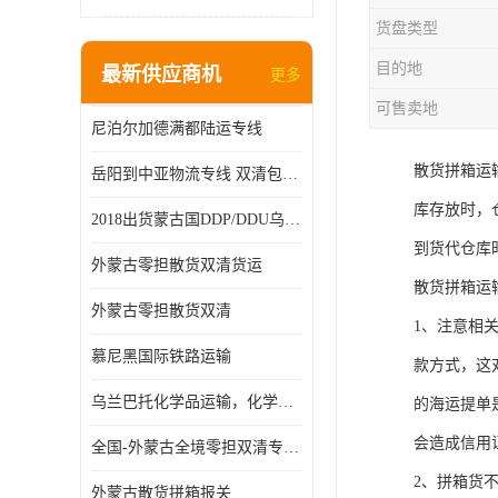
货盘类型
目的地
最新供应商机
更多
可售卖地
尼泊尔加德满都陆运专线
散货拼箱运
岳阳到中亚物流专线 双清包税 一站服务
库存放时，
2018出货蒙古国DDP/DDU乌兰巴托双清国际物流专线
到货代仓库
外蒙古零担散货双清货运
散货拼箱运
外蒙古零担散货双清
1、注意相
慕尼黑国际铁路运输
款方式，这
乌兰巴托化学品运输，化学品怎么运到乌兰巴托
的海运提单
会造成信用
全国-外蒙古全境零担双清专线/外蒙古DDP双清
2、拼箱货
外蒙古散货拼箱报关