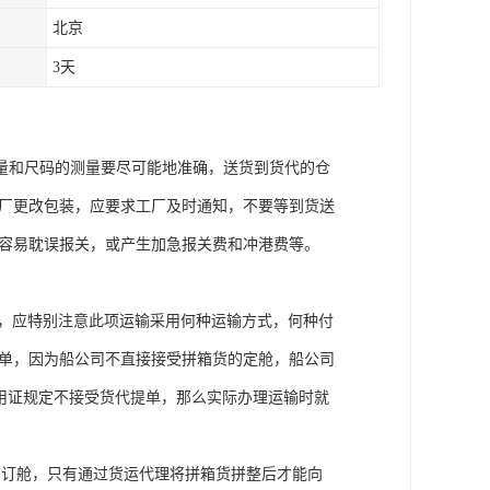
北京
3天
量和尺码的测量要尽可能地准确，送货到货代的仓
工厂更改包装，应要求工厂及时通知，不要等到货送
很容易耽误报关，或产生加急报关费和冲港费等。
输，应特别注意此项运输采用何种运输方式，何种付
提单，因为船公司不直接接受拼箱货的定舱，船公司
果信用证规定不接受货代提单，那么实际办理运输时就
的订舱，只有通过货运代理将拼箱货拼整后才能向