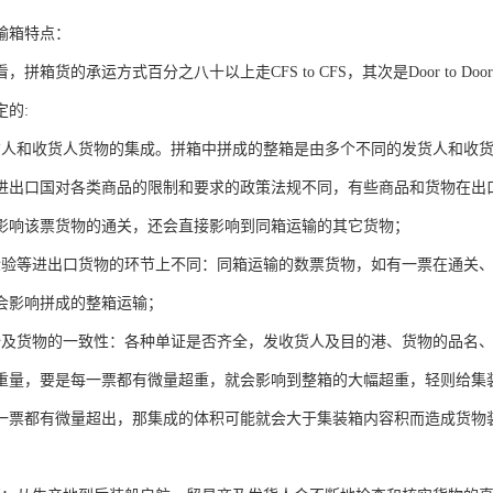
输箱特点：
拼箱货的承运方式百分之八十以上走CFS to CFS，其次是Door to Door，Do
定的:
货人和收货人货物的集成。拼箱中拼成的整箱是由多个不同的发货人和收
进出口国对各类商品的限制和要求的政策法规不同，有些商品和货物在出
影响该票货物的通关，还会直接影响到同箱运输的其它货物；
检验等进出口货物的环节上不同：同箱运输的数票货物，如有一票在通关
会影响拼成的整箱运输；
全及货物的一致性：各种单证是否齐全，发收货人及目的港、货物的品名
重量，要是每一票都有微量超重，就会影响到整箱的大幅超重，轻则给集
一票都有微量超出，那集成的体积可能就会大于集装箱内容积而造成货物