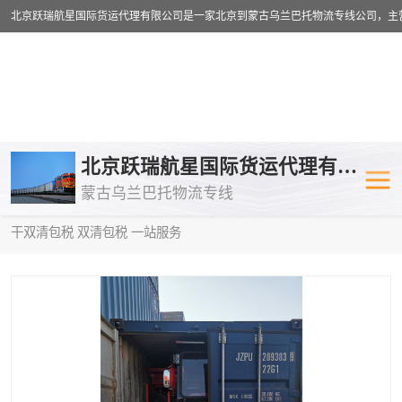
乌兰巴托物流专线
乌兰巴托铁路
北京跃瑞航星国际货运代理有限公司
蒙古乌兰巴托物流专线
乌兰巴托公路运输
外蒙古物流专
当前位置：
首页
>
供应商机
>
蒙古乌兰巴托双清包税
> 文山到塔什
干双清包税 双清包税 一站服务
中欧班列
欧洲铁路运输
蒙古乌兰巴托双清包税
蒙古乌兰巴托
蒙古乌兰巴托空运专线
蒙古乌兰巴托
蒙古乌兰巴托汽运专线
英国铁路