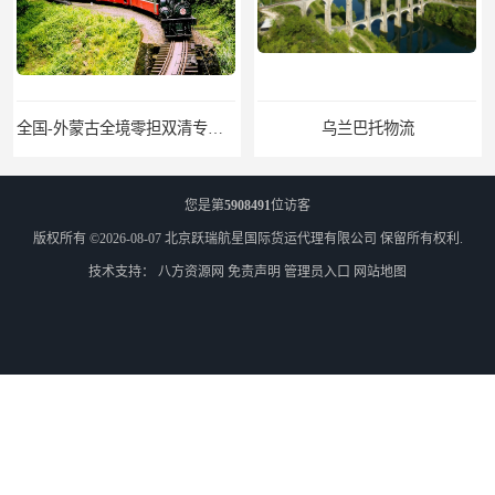
全国-外蒙古全境零担双清专线/外蒙古DDP双清
乌兰巴托物流
您是第
5908491
位访客
版权所有 ©2026-08-07
北京跃瑞航星国际货运代理有限公司
保留所有权利.
技术支持：
八方资源网
免责声明
管理员入口
网站地图
外蒙古货运
外蒙古散货拼箱报关