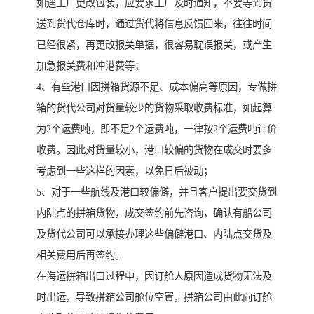
如遇工厂更改包装，应要求工厂及时通知，不要等到货
送到货代仓库时，通过货代将信息反馈回来，往往时间
已经很紧，再更改报关单据，很容易耽误报关，或产生
加急报关费和冲港费等；
4、有些港口因拼箱货源不足、成本偏高等原因，专做拼
箱的货代公司对货量较少的货物采取收费标准，如起算
为2个运费吨，即不足2个运费吨，一律按2个运费吨计价
收费。因此对货量较小，港口较偏的货物在成交时要多
考虑到一些这样的因素，以免日后被动；
5、对于一些航线及港口较偏僻，并且客户提出要交货到
内陆点的拼箱货物，成交签约前先咨询，确认有船公司
及货代公司可以承接办理这些偏僻港口、内陆点交货及
相关费用后再签约。
在海运拼箱出口过程中，因订舱人原因造成货物无法及
时出运，导致拼箱公司舱位空置，拼箱公司由此向订舱