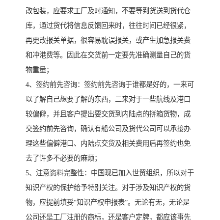
改包装，应要求工厂及时通知，不要等到货送到货代仓
库，通过货代将信息反馈回来时，往往时间已经很紧，
再更改报关单据，很容易耽误报关，或产生加急报关费
和冲港费等。因此在交货前一定要先准确测量自己的货
物重量；
4、签约前先咨询：签约前先咨询于谁都是好的，一来可
以了解自己想要了解的东西，二来对于一些航线及港口
较偏僻，并且客户提出要交货到内陆点的拼箱货物，成
交签约前先咨询，确认有船公司及货代公司可以承接办
理这些偏僻港口、内陆点交货及相关费用后再签约也免
去了许多不必要的麻烦；
5、注意资料完整性：中国现已加入世贸组织，所以对于
知识产权的保护给予特别关注。对于涉及知识产权的货
物，应提前填妥“知识产权申报表”。无论有无，无论是
公司还是工厂注册的商标，还是客户定牌，都应该事先