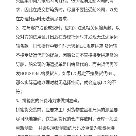
只能集中向几家船公司订舱，很少能满足船公司的需
求，因此在成交拼箱货时，尽量不要接受船公司，以免
在办理托运时无法满足要求，
2、在与客户洽谈成交时，应特别注意相关运输条款，以
免对方的信用证开出后在办理托运时才发现无法满足运
输条款。日常操作中我们时常遇到L/C规定拼箱 货运输
不接受货运代理的提单，因船公司不直接接受拼箱货的
订舱，船公司的海运提单是出给货代的，而由货代再签
发HOUSEB/L给发货人，如果L/C规定不接受货代B/L，
那么实际运输办理时就无选择空间，就会造成L/C的不
符；
3、拼箱货的计费吨力求做到准确。
拼箱货交货前，应要求工厂对货物重量和尺码的测量要
尽可能地准确，送货到货代的仓库存放时，仓库一般会
重新测量， 并会以重新测量的尺码及重量为收费标准。