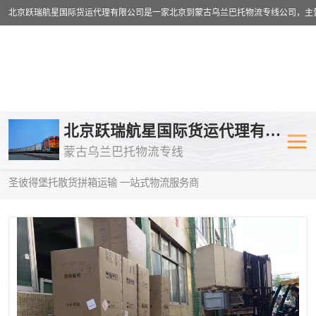
乌兰巴托物流专线
乌兰巴托铁路
北京跃瑞航星国际货运代理有限公司
蒙古乌兰巴托物流专线
乌兰巴托公路运输
外蒙古物流专
当前位置：
首页
>
供应商机
>
蒙古乌兰巴托散货拼箱运输
> 阿里到
圣彼得堡托散货拼箱运输 一站式物流服务商
中欧班列
欧洲铁路运输
蒙古乌兰巴托双清包税
蒙古乌兰巴托
蒙古乌兰巴托空运专线
蒙古乌兰巴托
蒙古乌兰巴托汽运专线
英国铁路