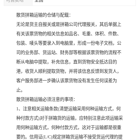
可售卖地
全国
散货拼箱运输的仓储与配载：
无论是货主自报关或是拼箱公司代理报关，其后单据上
有关该票货物的相关信息如品名、毛重、体积、件数、
包装、唛头等要录入到电脑里，形成一份电子文档，公
司的业务部、货运站、财务部等根据该票货物的流程不
断从电脑中提取，补充信息，直到货物安全抵达目的
港，收货人顺利提取货物，并将该信息反馈到发货人，
客户服务部进一步确认该票货物没有发生任何误差为
止。
散货拼箱运输必须注意的事项：
1、注意相关运输条款(清楚运输采用何种运输方式，何
种付款方式)对于拼箱货的运输，应特别注意此项运输采
用何种运输方式，何种付款方式，这对于运输都是很重
要的。信用证(L/C)规定拼箱货运输不接受货运代理的提