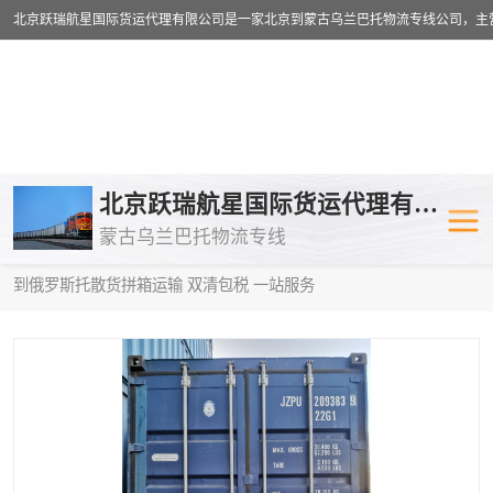
乌兰巴托物流专线
乌兰巴托铁路
北京跃瑞航星国际货运代理有限公司
蒙古乌兰巴托物流专线
乌兰巴托公路运输
外蒙古物流专
当前位置：
首页
>
供应商机
>
蒙古乌兰巴托散货拼箱运输
> 吐鲁番
到俄罗斯托散货拼箱运输 双清包税 一站服务
中欧班列
欧洲铁路运输
蒙古乌兰巴托双清包税
蒙古乌兰巴托
蒙古乌兰巴托空运专线
蒙古乌兰巴托
蒙古乌兰巴托汽运专线
英国铁路