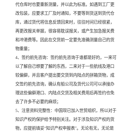
代仓库时也要重新测量，并以此为标准。如遇到工厂更
改包装，应要求工厂及时通知，不要等到货送到货代仓
库，通过货代将信息反馈回来时，往往时间已经很紧，
再更改报关单据，很容易耽误报关，或产生加急报关费
和冲港费等。因此在交货前一定要先准确测量自己的货
物重量；
4、签约前先咨询：签约前先咨询于谁都是好的，一来可
以了解自己想要了解的东西，二来对于一些航线及港口
较偏僻，并且客户提出要交货到内陆点的拼箱货物，成
交签约前先咨询，确认有船公司及货代公司可以承接办
理这些偏僻港口、内陆点交货及相关费用后再签约也免
去了许多不必要的麻烦；
5、注意资料完整性：中国现已加入世贸组织，所以对于
知识产权的保护给予特别关注。对于涉及知识产权的货
物，应提前填妥“知识产权申报表”。无论有无，无论是