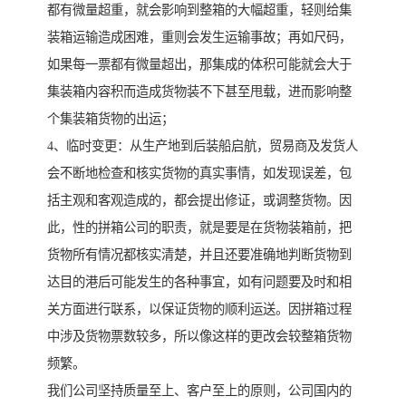
都有微量超重，就会影响到整箱的大幅超重，轻则给集
装箱运输造成困难，重则会发生运输事故；再如尺码，
如果每一票都有微量超出，那集成的体积可能就会大于
集装箱内容积而造成货物装不下甚至甩载，进而影响整
个集装箱货物的出运；
4、临时变更：从生产地到后装船启航，贸易商及发货人
会不断地检查和核实货物的真实事情，如发现误差，包
括主观和客观造成的，都会提出修证，或调整货物。因
此，性的拼箱公司的职责，就是要是在货物装箱前，把
货物所有情况都核实清楚，并且还要准确地判断货物到
达目的港后可能发生的各种事宜，如有问题要及时和相
关方面进行联系，以保证货物的顺利运送。因拼箱过程
中涉及货物票数较多，所以像这样的更改会较整箱货物
频繁。
我们公司坚持质量至上、客户至上的原则，公司国内的