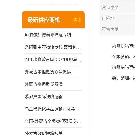
货盘类型
目的地
最新供应商机
更多
可售卖地
尼泊尔加德满都陆运专线
散货拼箱运
岳阳到中亚物流专线 双清包税 一站服务
个集装箱、
2018出货蒙古国DDP/DDU乌兰巴托双清国际物流专线
散货拼箱运
外蒙古零担散货双清货运
类、整理、
外蒙古零担散货双清
慕尼黑国际铁路运输
乌兰巴托化学品运输，化学品怎么运到乌兰巴托
全国-外蒙古全境零担双清专线/外蒙古DDP双清
外蒙古散货拼箱报关