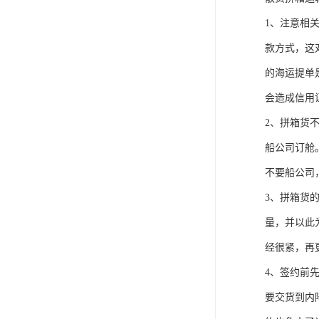
1、注意相
款方式，这
的海运提单
会造成信用
2、拼箱货
船公司订舱
不要船公司
3、拼箱货
量，并以此
经很紧，再
4、签约前
要交货到内