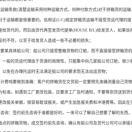
关运输条款(清楚运输采用何种运输方式，何种付款方式)对于拼箱货的运
对于运输都是很重要的。信用证(L/C)规定拼箱货运输不接受货运代理的
是给货代的，然后由货代再签发货代提单(HOUSE B/L)给发货人，如
证的不符，以至于给发货人造成一些不必要的损失；
不要某具体船公司：船公司只接受整箱货物的订舱，而不直接接受拼箱货
。一般的货运代理由于货源的局限性，只能集中向几家船公司订舱，很少
，以免在办理托运时无法满足船公司的要求而无法出运货物；
的计费吨要做到准确：客户的拼箱货在交货前一定要预先准确测量自己货
为标准。如遇到工厂更改包装，应要求工厂及时通知，不要等到货送到货
更改报关单据，很容易耽误报关，或产生加急报关费和冲港费等。因此在
先咨询：签约前先咨询于谁都是好的，一来可以了解自己想要了解的东西
陆点的拼箱货物，成交签约前先咨询，确认有船公司及货代公司可以承接