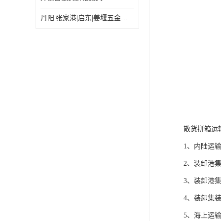
丹阳|张家港|启东|姜堰五金机电工具出口乌兰巴托怎么运输较划算
散货拼箱运
1、内陆运
2、装卸港
3、装卸港
4、装卸集
5、海上运