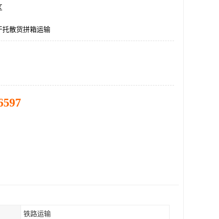
区
干托散货拼箱运输
6597
铁路运输