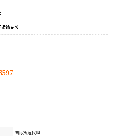
区
干运输专线
6597
国际货运代理