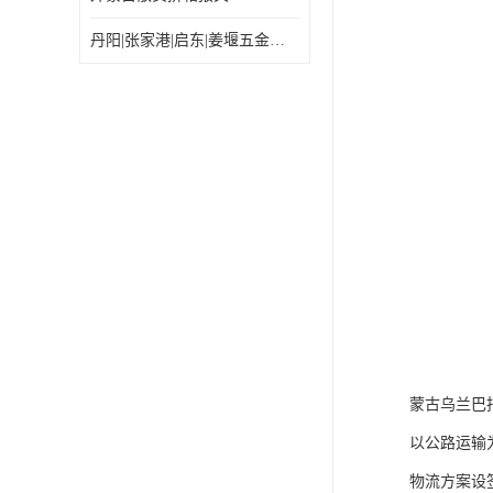
丹阳|张家港|启东|姜堰五金机电工具出口乌兰巴托怎么运输较划算
蒙古乌兰巴
以公路运输
物流方案设