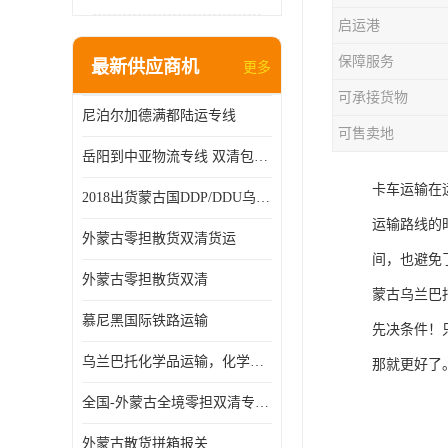
启运港
保障服务
最新供应商机
更多
可承接货物
尼泊尔加德满都陆运专线
可售卖地
岳阳到中亚物流专线 双清包税 一站服务
卡车运输在
2018出货蒙古国DDP/DDU乌兰巴托双清国际物流专线
运输路线的
外蒙古零担散货双清货运
间，也避免
外蒙古零担散货双清
蒙古乌兰巴
慕尼黑国际铁路运输
先决条件！
乌兰巴托化学品运输，化学品怎么运到乌兰巴托
那就更好了
全国-外蒙古全境零担双清专线/外蒙古DDP双清
外蒙古散货拼箱报关