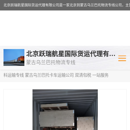
乌兰巴托物流专线
乌兰巴托铁路
北京跃瑞航星国际货运代理有限公司
蒙古乌兰巴托物流专线
乌兰巴托公路运输
外蒙古物流专
当前位置：
首页
>
供应商机
>
蒙古乌兰巴托卡车运输
> 文昌到莫斯
科运输专线 蒙古乌兰巴托卡车运输公司 双清包税 一站服务
中欧班列
欧洲铁路运输
蒙古乌兰巴托双清包税
蒙古乌兰巴托
蒙古乌兰巴托空运专线
蒙古乌兰巴托
蒙古乌兰巴托汽运专线
英国铁路