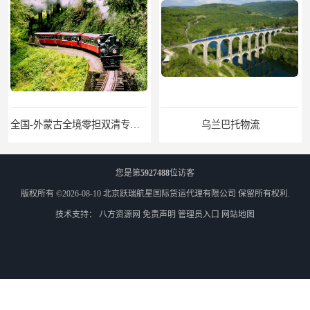
乌兰巴托物流
外蒙古货运
您是第
5927488
位访客
版权所有 ©2026-08-10
北京跃瑞航星国际货运代理有限公司
保留所有权利.
技术支持：
八方资源网
免责声明
管理员入口
网站地图
外蒙古散货拼箱报关
北京到俄罗斯莫斯科铁路运输