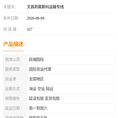
关键词：
文昌到莫斯科运输专线
发布日期：
2026-08-09
阅 读 量：
327
产品描述
物流公司
跃瑞国际
服务类型
国际货运代理
启运港
全国地区
运输方式
海运 空运 陆运
保障服务
延误包赔 丢货包赔
装运日期
周一到周六