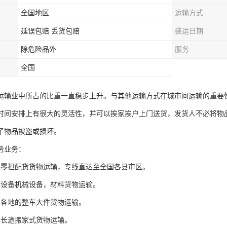
全国地区
运输方式
延误包赔 丢货包赔
装运日期
除危险品外
服务
全国
运输业中所占的比重一直稳步上升。与其他运输方式在城市间运输的重要
时间安排上有很大的灵活性，并可以挨家挨户上门送货，发货人不必将物
了物品被盗或损坏。
务业务：
国零担配货货物运输，专线直达至全国各县市区。
件设备机械设备，材料货物运输。
国各地的整车大件货物运输。
车长途搬家式货物运输。