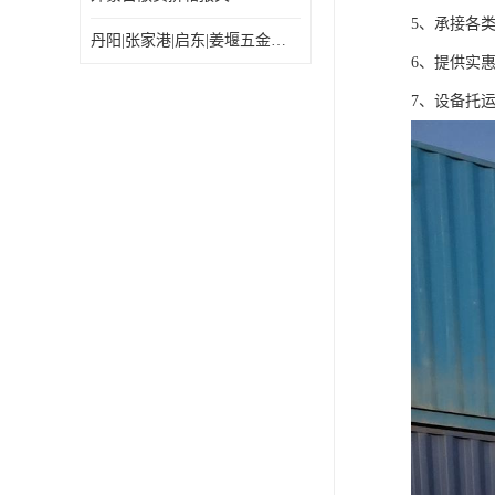
5、承接各
丹阳|张家港|启东|姜堰五金机电工具出口乌兰巴托怎么运输较划算
6、提供实
7、设备托