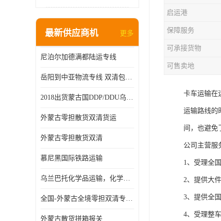
启运港
保障服务
最新供应商机
更多
可承接货物
尼泊尔加德满都陆运专线
可售卖地
岳阳到中亚物流专线 双清包税 一站服务
卡车运输在
2018出货蒙古国DDP/DDU乌兰巴托双清国际物流专线
运输路线的
外蒙古零担散货双清货运
间，也避免
外蒙古零担散货双清
公司主营服
慕尼黑国际铁路运输
1、受理全
乌兰巴托化学品运输，化学品怎么运到乌兰巴托
2、提供大
3、提供全
全国-外蒙古全境零担双清专线/外蒙古DDP双清
4、受理整
外蒙古散货拼箱报关