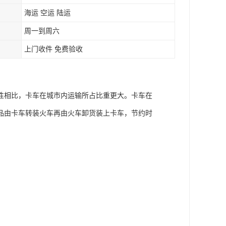
海运 空运 陆运
周一到周六
上门收件 免费验收
性相比，卡车在城市内运输所占比重更大。卡车在
品由卡车转装火车再由火车卸货装上卡车，节约时