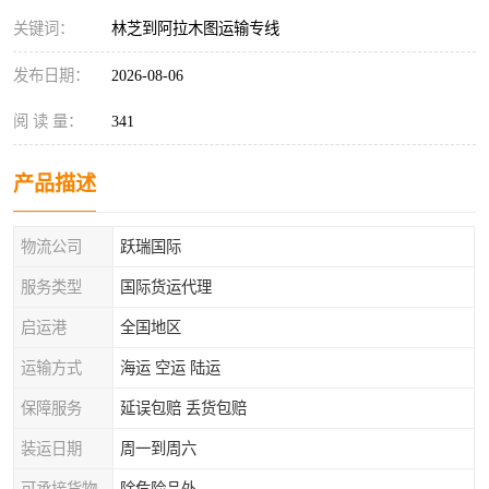
关键词：
林芝到阿拉木图运输专线
发布日期：
2026-08-06
阅 读 量：
341
产品描述
物流公司
跃瑞国际
服务类型
国际货运代理
启运港
全国地区
运输方式
海运 空运 陆运
保障服务
延误包赔 丢货包赔
装运日期
周一到周六