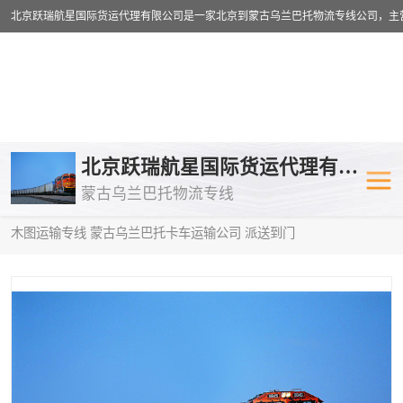
乌兰巴托物流专线
乌兰巴托铁路
北京跃瑞航星国际货运代理有限公司
蒙古乌兰巴托物流专线
乌兰巴托公路运输
外蒙古物流专
当前位置：
首页
>
供应商机
>
蒙古乌兰巴托卡车运输
> 林芝到阿拉
木图运输专线 蒙古乌兰巴托卡车运输公司 派送到门
中欧班列
欧洲铁路运输
蒙古乌兰巴托双清包税
蒙古乌兰巴托
蒙古乌兰巴托空运专线
蒙古乌兰巴托
蒙古乌兰巴托汽运专线
英国铁路