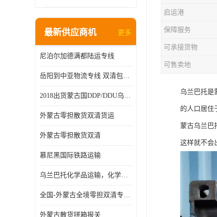
启运港
保障服务
最新供应商机
更多
可承接货物
尼泊尔加德满都陆运专线
可售卖地
岳阳到中亚物流专线 双清包税 一站服务
乌兰巴托是蒙
2018出货蒙古国DDP/DDU乌兰巴托双清国际物流专线
的人口居住
外蒙古零担散货双清货运
蒙古乌兰巴
外蒙古零担散货双清
这样就不会
慕尼黑国际铁路运输
乌兰巴托化学品运输，化学品怎么运到乌兰巴托
全国-外蒙古全境零担双清专线/外蒙古DDP双清
外蒙古散货拼箱报关