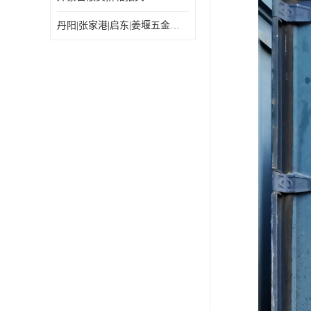
丹阳|张家港|启东|姜堰五金机电工具出口乌兰巴托怎么运输较划算