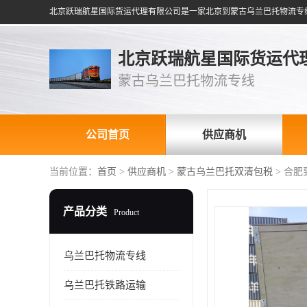
北京跃瑞航星国际货运代
蒙古乌兰巴托物流专线
公司首页
供应商机
当前位置：
首页
>
供应商机
>
蒙古乌兰巴托双清包税
> 合
产品分类
Product
乌兰巴托物流专线
乌兰巴托铁路运输