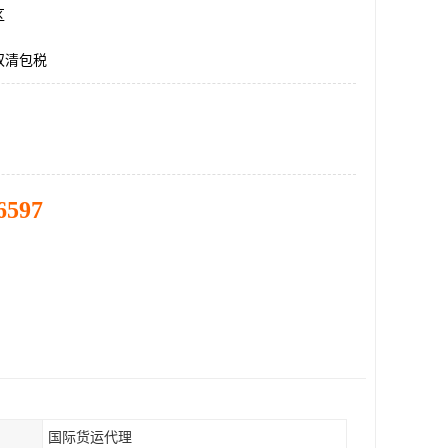
区
双清包税
6597
国际货运代理