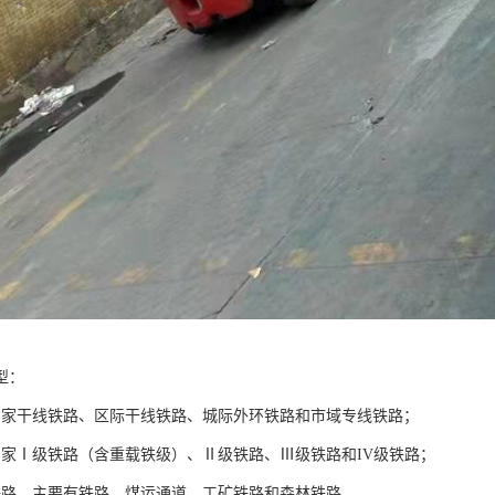
型：
国家干线铁路、区际干线铁路、城际外环铁路和市域专线铁路；
国家Ⅰ级铁路（含重载铁级）、Ⅱ级铁路、Ⅲ级铁路和IV级铁路；
铁路，主要有铁路、煤运通道、工矿铁路和森林铁路。