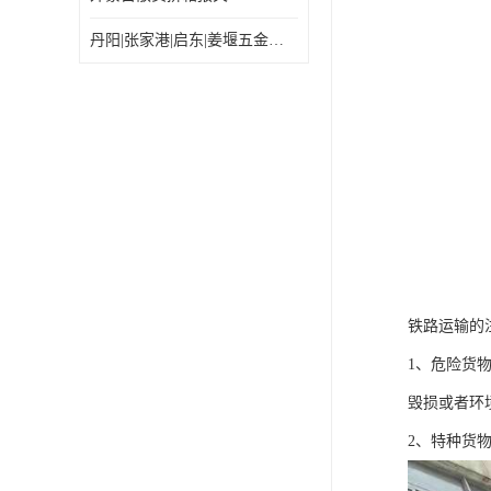
丹阳|张家港|启东|姜堰五金机电工具出口乌兰巴托怎么运输较划算
铁路运输的
1、危险货
毁损或者环
2、特种货