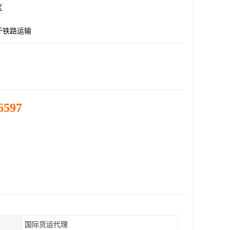
区
干铁路运输
6597
国际货运代理