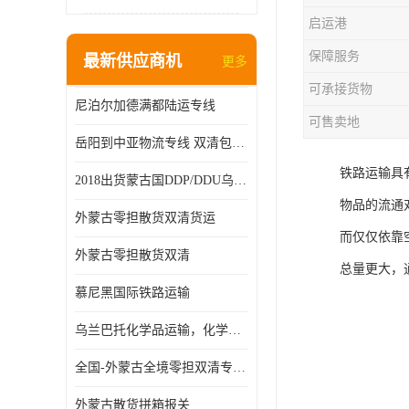
启运港
保障服务
最新供应商机
更多
可承接货物
尼泊尔加德满都陆运专线
可售卖地
岳阳到中亚物流专线 双清包税 一站服务
铁路运输具
2018出货蒙古国DDP/DDU乌兰巴托双清国际物流专线
物品的流通
外蒙古零担散货双清货运
而仅仅依靠
外蒙古零担散货双清
总量更大，
慕尼黑国际铁路运输
乌兰巴托化学品运输，化学品怎么运到乌兰巴托
全国-外蒙古全境零担双清专线/外蒙古DDP双清
外蒙古散货拼箱报关