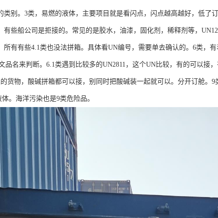
的类别。3类，易燃的液体，主要项目就是看闪点，闪点越高越好，低了
有些船公司是拒接的。常见的是胶水，油漆，固化剂，稀释剂等，UN1263
，所有有些4.1类也没法拼箱。具体看UN编号，需要单去确认的。6类，
中文品名来判断。6.1类遇到比较多的UN2811，这个UN比较，有的可
性的货物，酸碱拼箱都可以接，别同时把酸碱装一起就可以。分开订舱。9类
82液体。海洋污染也是9类危险品。