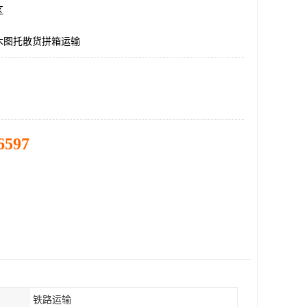
区
木图托散货拼箱运输
6597
铁路运输