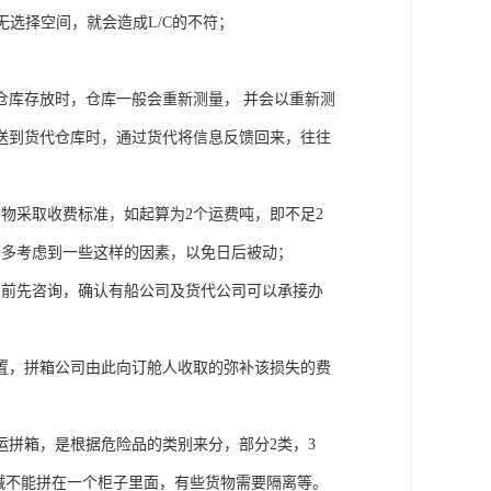
就无选择空间，就会造成L/C的不符；
仓库存放时，仓库一般会重新测量， 并会以重新测
送到货代仓库时，通过货代将信息反馈回来，往往
物采取收费标准，如起算为2个运费吨，即不足2
要多考虑到一些这样的因素，以免日后被动；
约前先咨询，确认有船公司及货代公司可以承接办
置，拼箱公司由此向订舱人收取的弥补该损失的费
拼箱，是根据危险品的类别来分，部分2类，3
和碱不能拼在一个柜子里面，有些货物需要隔离等。