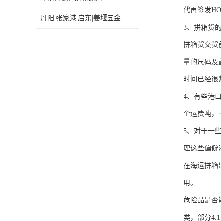
代再签发HO
丹阳|张家港|启东|姜堰五金机电工具出口乌兰巴托怎么运输较划算
3、拼箱货
拼箱货交货
量的尺码及
时间已经很
4、有些港
个运费吨，
5、对于一
理这些偏僻
在海运拼箱
用。
危险品是否
类，部分4