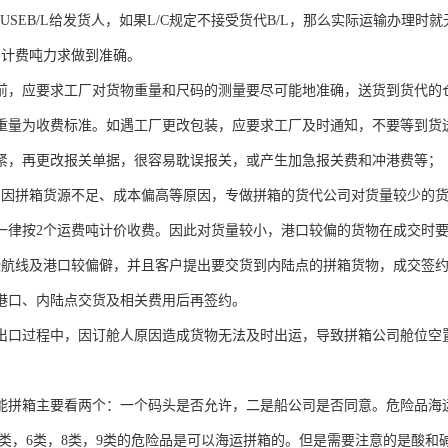
USEB/L给发货人，如果L/C规定不接受货代B/L，那么实际运输办理时
的计费吨力求做到准确。
前，应要求工厂对货物重量和尺码的测量要尽可能地准确，送货到货代的
重量为收费标准。如遇工厂更改包装，应要求工厂及时通知，不要等到货
紧，再更改报关单据，很容易耽误报关，或产生加急报关费和冲港费等；
口因拼箱货源不足、成本偏高等原因，专做拼箱的货代公司对货量较少的货
一律按2个运费吨计价收费。因此对货量较小，港口较偏的货物在成交时
些航线及港口较偏僻，并且客户提出要交货到内陆点的拼箱货物，成交签
港口、内陆点交货及相关费用后再签约。
出口过程中，因订舱人原因造成货物无法及时出运，导致拼箱公司舱位空
能拼箱主要看两个：一个码头是否允许，二是船公司是否同意。危险品海运
.1类，6类，8类，9类的危险品是可以海运拼箱的。但是需要注意的是酸