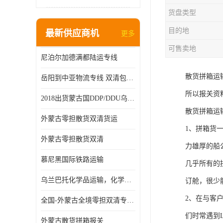
货盘类型
目的地
最新供应商机
更多
可售卖地
尼泊尔加德满都陆运专线
散货拼箱运
岳阳到中亚物流专线 双清包税 一站服务
所以报关资
2018出货蒙古国DDP/DDU乌兰巴托双清国际物流专线
散货拼箱运
外蒙古零担散货双清货运
1、拼箱货
外蒙古零担散货双清
力雄厚的船
慕尼黑国际铁路运输
几乎所有的
乌兰巴托化学品运输，化学品怎么运到乌兰巴托
订舱，很少
2、在与客
全国-外蒙古全境零担双清专线/外蒙古DDP双清
们时常遇到
外蒙古散货拼箱报关