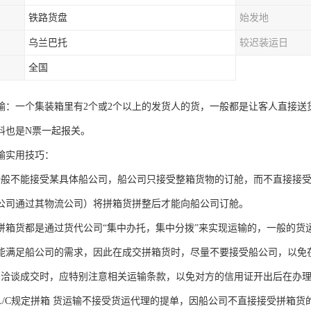
铁路货盘
始发地
乌兰巴托
较迟装运日
全国
输：一个集装箱里有2个或2个以上的发货人的货，一般都是让客人直接送
料也是N票一起报关。
输实用技巧：
一般不能接受某具体船公司，船公司只接受整箱货物的订舱，而不直接接
公司通过其物流公司）将拼箱货拼整后才能向船公司订舱。
拼箱货都是通过货代公司“集中办托，集中分拨”来实现运输的，一般的货
能满足船公司的需求，因此在成交拼箱货时，尽量不要接受船公司，以免
户洽谈成交时，应特别注意相关运输条款，以免对方的信用证开出后在办
L/C规定拼箱 货运输不接受货运代理的提单，因船公司不直接接受拼箱