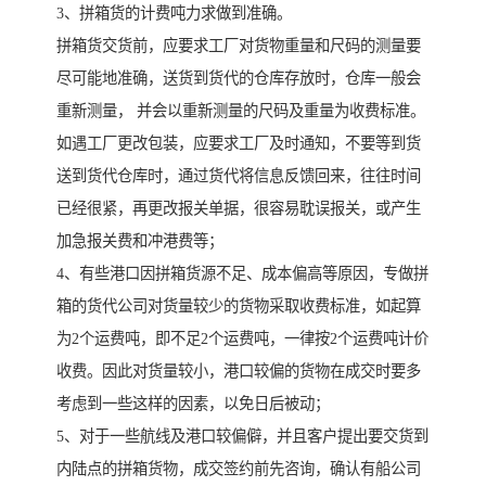
3、拼箱货的计费吨力求做到准确。
拼箱货交货前，应要求工厂对货物重量和尺码的测量要
尽可能地准确，送货到货代的仓库存放时，仓库一般会
重新测量， 并会以重新测量的尺码及重量为收费标准。
如遇工厂更改包装，应要求工厂及时通知，不要等到货
送到货代仓库时，通过货代将信息反馈回来，往往时间
已经很紧，再更改报关单据，很容易耽误报关，或产生
加急报关费和冲港费等；
4、有些港口因拼箱货源不足、成本偏高等原因，专做拼
箱的货代公司对货量较少的货物采取收费标准，如起算
为2个运费吨，即不足2个运费吨，一律按2个运费吨计价
收费。因此对货量较小，港口较偏的货物在成交时要多
考虑到一些这样的因素，以免日后被动；
5、对于一些航线及港口较偏僻，并且客户提出要交货到
内陆点的拼箱货物，成交签约前先咨询，确认有船公司