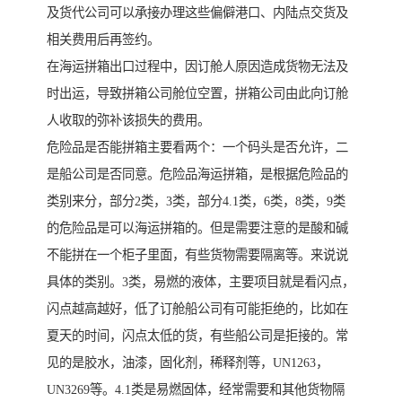
及货代公司可以承接办理这些偏僻港口、内陆点交货及
相关费用后再签约。
在海运拼箱出口过程中，因订舱人原因造成货物无法及
时出运，导致拼箱公司舱位空置，拼箱公司由此向订舱
人收取的弥补该损失的费用。
危险品是否能拼箱主要看两个：一个码头是否允许，二
是船公司是否同意。危险品海运拼箱，是根据危险品的
类别来分，部分2类，3类，部分4.1类，6类，8类，9类
的危险品是可以海运拼箱的。但是需要注意的是酸和碱
不能拼在一个柜子里面，有些货物需要隔离等。来说说
具体的类别。3类，易燃的液体，主要项目就是看闪点，
闪点越高越好，低了订舱船公司有可能拒绝的，比如在
夏天的时间，闪点太低的货，有些船公司是拒接的。常
见的是胶水，油漆，固化剂，稀释剂等，UN1263，
UN3269等。4.1类是易燃固体，经常需要和其他货物隔