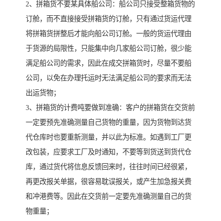
2、拼箱货不要某具体船公司：船公司只接受整箱货物的
订舱，而不直接接受拼箱货的订舱，只有通过货运代理
将拼箱货拼整后才能向船公司订舱。一般的货运代理由
于货源的局限性，只能集中向几家船公司订舱，很少能
满足船公司的需求，因此在成交拼箱货时，尽量不要船
公司，以免在办理托运时无法满足船公司的要求而无法
出运货物；
3、拼箱货的计费吨要做到准确：客户的拼箱货在交货前
一定要预先准确测量自己货物的重量，因为货物到达货
代仓库时也要重新测量，并以此为标准。如遇到工厂更
改包装，应要求工厂及时通知，不要等到货送到货代仓
库，通过货代将信息反馈回来时，往往时间已经很紧，
再更改报关单据，很容易耽误报关，或产生加急报关费
和冲港费等。因此在交货前一定要先准确测量自己的货
物重量；