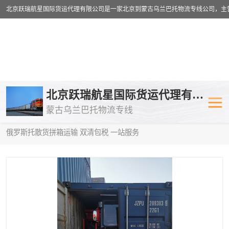
乌兰巴托物流专线
乌兰巴托铁路
北京跃瑞航星国际货运代理有限公司
蒙古乌兰巴托物流专线
乌兰巴托公路运输
外蒙古物流专
当前位置：
首页
>
供应商机
>
蒙古乌兰巴托散货拼箱运输
> 杭州到
俄罗斯托散货拼箱运输 双清包税 一站服务
中欧班列
欧洲铁路运输
蒙古乌兰巴托双清包税
蒙古乌兰巴托
蒙古乌兰巴托空运专线
蒙古乌兰巴托
蒙古乌兰巴托汽运专线
英国铁路