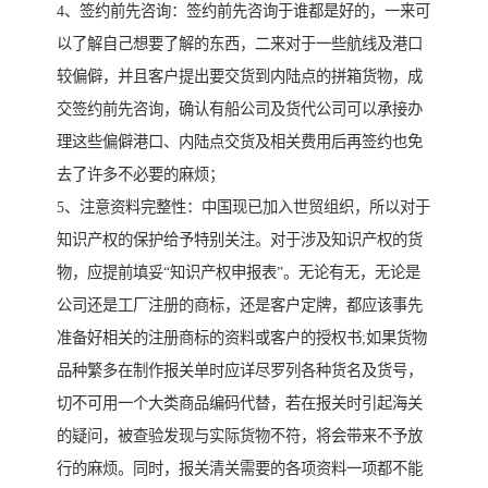
4、签约前先咨询：签约前先咨询于谁都是好的，一来可
以了解自己想要了解的东西，二来对于一些航线及港口
较偏僻，并且客户提出要交货到内陆点的拼箱货物，成
交签约前先咨询，确认有船公司及货代公司可以承接办
理这些偏僻港口、内陆点交货及相关费用后再签约也免
去了许多不必要的麻烦；
5、注意资料完整性：中国现已加入世贸组织，所以对于
知识产权的保护给予特别关注。对于涉及知识产权的货
物，应提前填妥“知识产权申报表”。无论有无，无论是
公司还是工厂注册的商标，还是客户定牌，都应该事先
准备好相关的注册商标的资料或客户的授权书;如果货物
品种繁多在制作报关单时应详尽罗列各种货名及货号，
切不可用一个大类商品编码代替，若在报关时引起海关
的疑问，被查验发现与实际货物不符，将会带来不予放
行的麻烦。同时，报关清关需要的各项资料一项都不能