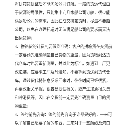
将拼箱货拼整后才能向船公司订舱。一般的货运代理由
于货源的局限性，只能集中向几家船公司订舱，很少能
满足船公司的需求，因此在成交拼箱货时，尽量不要船
公司，以免在办理托运时无法满足船公司的要求而无法
出运货物；
3、拼箱货的计费吨要做到准确：客户的拼箱货在交货前
一定要预先准确测量自己货物的重量，因为货物到达货
代仓库时也要重新测量，并以此为标准。如遇到工厂更
改包装，应要求工厂及时通知，不要等到货送到货代仓
库，通过货代将信息反馈回来时，往往时间已经很紧，
再更改报关单据，很容易耽误报关，或产生加急报关费
和冲港费等。因此在交货前一定要先准确测量自己的货
物重量；
4、签约前先咨询：签约前先咨询于谁都是好的，一来可
以了解自己想要了解的东西，二来对于一些航线及港口