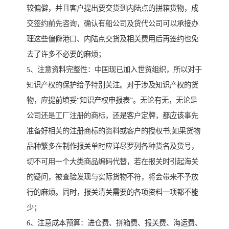
较偏僻，并且客户提出要交货到内陆点的拼箱货物，成
交签约前先咨询，确认有船公司及货代公司可以承接办
理这些偏僻港口、内陆点交货及相关费用后再签约也免
去了许多不必要的麻烦；
5、注意资料完整性：中国现已加入世贸组织，所以对于
知识产权的保护给予特别关注。对于涉及知识产权的货
物，应提前填妥“知识产权申报表”。无论有无，无论是
公司还是工厂注册的商标，还是客户定牌，都应该事先
准备好相关的注册商标的资料或客户的授权书;如果货物
品种繁多在制作报关单时应详尽罗列各种货名及货号，
切不可用一个大类商品编码代替，若在报关时引起海关
的疑问，被查验发现与实际货物不符，将会带来不予放
行的麻烦。同时，报关清关需要的各项资料一项都不能
少；
6、注意成本预算：进仓费、拼箱费、报关费、海运费、