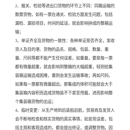
2、报关、检验等进出口货物的环节上不同：同箱运输的
数票货物，如有一票在通关、检验方面发生问题，包括
漏检、漏验项目，时间的延误，就会影响拼成的整箱运
输；
3、单证齐全及货物的一致性：各种单证是否齐全，发收
货人及目的港、货物的品名、规格、包装、数量、重
量、尺码等都不能产生任何误差，如重量，要是每一票
都有微量超重，就会影响到整箱的大幅超重，轻则给集
装箱运输造成困难，重则会发生运输事故；再如尺码，
如果每一票都有微量超出，那集成的体积可能就会大于
集装箱内容积而造成货物装不下甚至甩载，进而影响整
个集装箱货物的出运；
4、临时变更：从生产地到后装船启航，贸易商及发货人
会不断地检查和核实货物的真实事情，如发现误差，包
括主观和客观造成的，都会提出修证，或调整货物。因