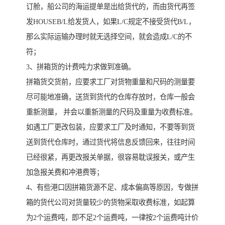
订舱，船公司的海运提单是出给货代的，而由货代再签
发HOUSEB/L给发货人，如果L/C规定不接受货代B/L，
那么实际运输办理时就无选择空间，就会造成L/C的不
符；
3、拼箱货的计费吨力求做到准确。
拼箱货交货前，应要求工厂对货物重量和尺码的测量要
尽可能地准确，送货到货代的仓库存放时，仓库一般会
重新测量， 并会以重新测量的尺码及重量为收费标准。
如遇工厂更改包装，应要求工厂及时通知，不要等到货
送到货代仓库时，通过货代将信息反馈回来，往往时间
已经很紧，再更改报关单据，很容易耽误报关，或产生
加急报关费和冲港费等；
4、有些港口因拼箱货源不足、成本偏高等原因，专做拼
箱的货代公司对货量较少的货物采取收费标准，如起算
为2个运费吨，即不足2个运费吨，一律按2个运费吨计价