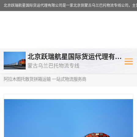
乌兰巴托物流专线
乌兰巴托铁路
北京跃瑞航星国际货运代理有限公司
蒙古乌兰巴托物流专线
乌兰巴托公路运输
外蒙古物流专
当前位置：
首页
>
供应商机
>
蒙古乌兰巴托散货拼箱运输
> 乌海到
阿拉木图托散货拼箱运输 一站式物流服务商
中欧班列
欧洲铁路运输
蒙古乌兰巴托双清包税
蒙古乌兰巴托
蒙古乌兰巴托空运专线
蒙古乌兰巴托
蒙古乌兰巴托汽运专线
英国铁路