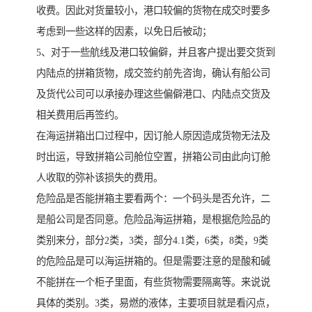
收费。因此对货量较小，港口较偏的货物在成交时要多
考虑到一些这样的因素，以免日后被动；
5、对于一些航线及港口较偏僻，并且客户提出要交货到
内陆点的拼箱货物，成交签约前先咨询，确认有船公司
及货代公司可以承接办理这些偏僻港口、内陆点交货及
相关费用后再签约。
在海运拼箱出口过程中，因订舱人原因造成货物无法及
时出运，导致拼箱公司舱位空置，拼箱公司由此向订舱
人收取的弥补该损失的费用。
危险品是否能拼箱主要看两个：一个码头是否允许，二
是船公司是否同意。危险品海运拼箱，是根据危险品的
类别来分，部分2类，3类，部分4.1类，6类，8类，9类
的危险品是可以海运拼箱的。但是需要注意的是酸和碱
不能拼在一个柜子里面，有些货物需要隔离等。来说说
具体的类别。3类，易燃的液体，主要项目就是看闪点，