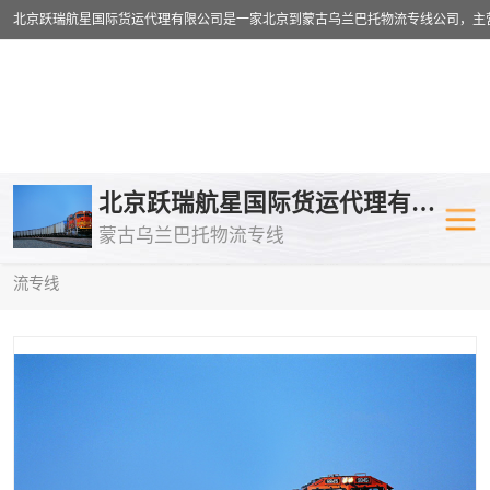
乌兰巴托物流专线
乌兰巴托铁路
北京跃瑞航星国际货运代理有限公司
蒙古乌兰巴托物流专线
乌兰巴托公路运输
外蒙古物流专
当前位置：
首页
>
供应商机
>
乌兰巴托铁路运输
> 开封到俄罗斯物
流专线
中欧班列
欧洲铁路运输
蒙古乌兰巴托双清包税
蒙古乌兰巴托
蒙古乌兰巴托空运专线
蒙古乌兰巴托
蒙古乌兰巴托汽运专线
英国铁路