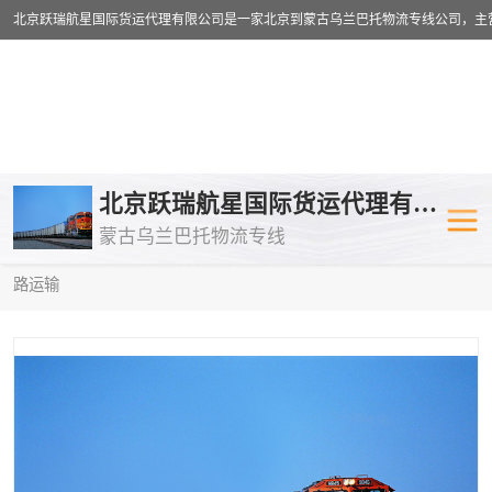
乌兰巴托物流专线
乌兰巴托铁路
北京跃瑞航星国际货运代理有限公司
蒙古乌兰巴托物流专线
乌兰巴托公路运输
外蒙古物流专
当前位置：
首页
>
供应商机
>
乌兰巴托铁路运输
> 通辽到莫斯科铁
路运输
中欧班列
欧洲铁路运输
蒙古乌兰巴托双清包税
蒙古乌兰巴托
蒙古乌兰巴托空运专线
蒙古乌兰巴托
蒙古乌兰巴托汽运专线
英国铁路