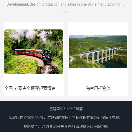
Development, design, production and sales in one of the manufacturing enterprises
全国-外蒙古全境零担双清专线/外蒙古DDP双清
乌兰巴托物流
您是第
5921132
位访客
版权所有 ©2026-08-09
北京跃瑞航星国际货运代理有限公司
保留所有权利.
技术支持：
八方资源网
免责声明
管理员入口
网站地图