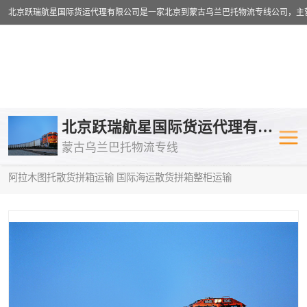
乌兰巴托物流专线
乌兰巴托铁路
北京跃瑞航星国际货运代理有限公司
蒙古乌兰巴托物流专线
乌兰巴托公路运输
外蒙古物流专
当前位置：
首页
>
供应商机
>
蒙古乌兰巴托散货拼箱运输
> 舟山到
阿拉木图托散货拼箱运输 国际海运散货拼箱整柜运输
中欧班列
欧洲铁路运输
蒙古乌兰巴托双清包税
蒙古乌兰巴托
蒙古乌兰巴托空运专线
蒙古乌兰巴托
蒙古乌兰巴托汽运专线
英国铁路