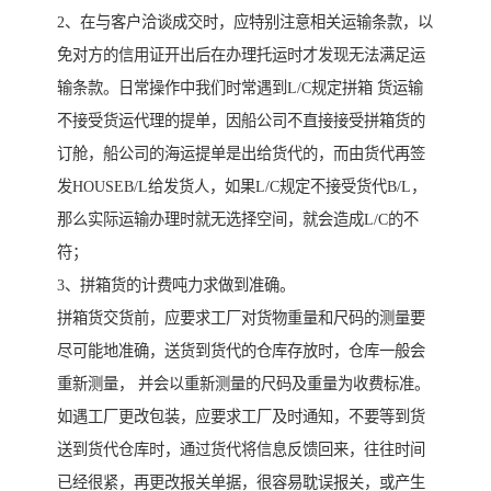
2、在与客户洽谈成交时，应特别注意相关运输条款，以
免对方的信用证开出后在办理托运时才发现无法满足运
输条款。日常操作中我们时常遇到L/C规定拼箱 货运输
不接受货运代理的提单，因船公司不直接接受拼箱货的
订舱，船公司的海运提单是出给货代的，而由货代再签
发HOUSEB/L给发货人，如果L/C规定不接受货代B/L，
那么实际运输办理时就无选择空间，就会造成L/C的不
符；
3、拼箱货的计费吨力求做到准确。
拼箱货交货前，应要求工厂对货物重量和尺码的测量要
尽可能地准确，送货到货代的仓库存放时，仓库一般会
重新测量， 并会以重新测量的尺码及重量为收费标准。
如遇工厂更改包装，应要求工厂及时通知，不要等到货
送到货代仓库时，通过货代将信息反馈回来，往往时间
已经很紧，再更改报关单据，很容易耽误报关，或产生