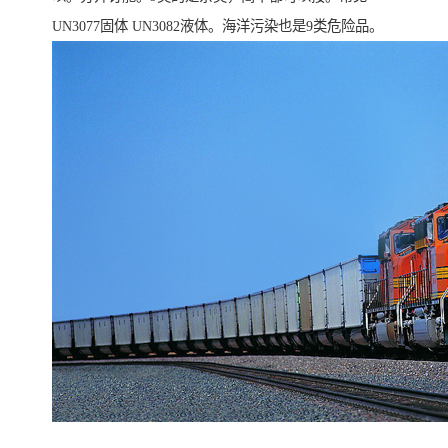
UN3077固体 UN3082液体。海洋污染也是9类危险品。