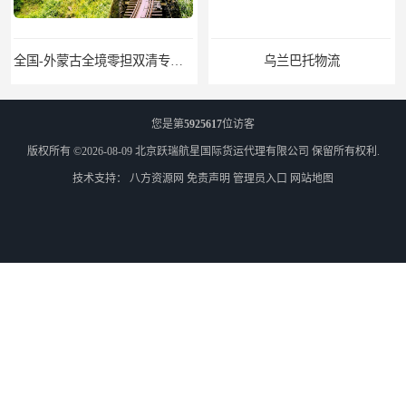
全国-外蒙古全境零担双清专线/外蒙古DDP双清
乌兰巴托物流
您是第
5925617
位访客
版权所有 ©2026-08-09
北京跃瑞航星国际货运代理有限公司
保留所有权利.
技术支持：
八方资源网
免责声明
管理员入口
网站地图
外蒙古货运
外蒙古散货拼箱报关