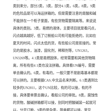
类别来分，部分2类，3类，部分4.1类，6类，8类，9类
的危险品是可以海运拼箱的。但是需要注意的是酸和碱
不能拼在一个柜子里面，有些货物需要隔离等。来说说
具体的类别。3类，易燃的液体，主要项目就是看闪点，
闪点越高越好，低了订舱船公司有可能拒绝的，比如在
夏天的时间，闪点太低的货，有些船公司是拒接的。常
见的是胶水，油漆，固化剂，稀释剂等，UN1263，
UN3269等。4.1类是易燃固体，经常需要和其他货物隔
离，所有有些4.1类也没法拼箱。具体看UN编号，需要
单去确认的。6类，有毒的，一般只要不是剧毒基本都是
可以拼的。主要根据CAS,中文品名来判断。6.1类遇到比
较多的UN2811，这个UN比较，有的可以接，有的不
接，具体要单票去确认，看船公司的审批。8类，腐蚀性
的货物，酸碱拼箱都可以接，别同时把酸碱装一起就可
以。分开订舱。9类的是杂类，简单都可以接。常见