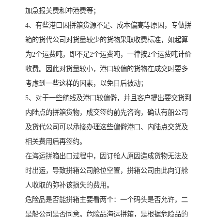
加急报关费和冲港费等；
4、有些港口因拼箱货源不足、成本偏高等原因，专做拼
箱的货代公司对货量较少的货物采取收费标准，如起算
为2个运费吨，即不足2个运费吨，一律按2个运费吨计价
收费。因此对货量较小，港口较偏的货物在成交时要多
考虑到一些这样的因素，以免日后被动；
5、对于一些航线及港口较偏僻，并且客户提出要交货到
内陆点的拼箱货物，成交签约前先咨询，确认有船公司
及货代公司可以承接办理这些偏僻港口、内陆点交货及
相关费用后再签约。
在海运拼箱出口过程中，因订舱人原因造成货物无法及
时出运，导致拼箱公司舱位空置，拼箱公司由此向订舱
人收取的弥补该损失的费用。
危险品是否能拼箱主要看两个：一个码头是否允许，二
是船公司是否同意。危险品海运拼箱，是根据危险品的