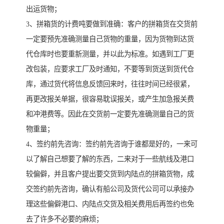
出运货物；
3、拼箱货的计费吨要做到准确：客户的拼箱货在交货前
一定要预先准确测量自己货物的重量，因为货物到达货
代仓库时也要重新测量，并以此为标准。如遇到工厂更
改包装，应要求工厂及时通知，不要等到货送到货代仓
库，通过货代将信息反馈回来时，往往时间已经很紧，
再更改报关单据，很容易耽误报关，或产生加急报关费
和冲港费等。因此在交货前一定要先准确测量自己的货
物重量；
4、签约前先咨询：签约前先咨询于谁都是好的，一来可
以了解自己想要了解的东西，二来对于一些航线及港口
较偏僻，并且客户提出要交货到内陆点的拼箱货物，成
交签约前先咨询，确认有船公司及货代公司可以承接办
理这些偏僻港口、内陆点交货及相关费用后再签约也免
去了许多不必要的麻烦；