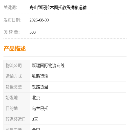
关键词：
舟山到阿拉木图托散货拼箱运输
发布日期：
2026-08-09
阅 读 量：
303
产品描述
物流公司
跃瑞国际物流专线
运输方式
铁路运输
货盘类型
铁路货盘
始发地
北京
目的地
乌兰巴托
较迟装运日
3天