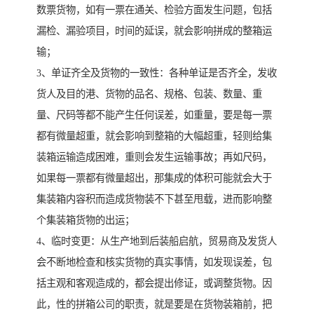
数票货物，如有一票在通关、检验方面发生问题，包括
漏检、漏验项目，时间的延误，就会影响拼成的整箱运
输；
3、单证齐全及货物的一致性：各种单证是否齐全，发收
货人及目的港、货物的品名、规格、包装、数量、重
量、尺码等都不能产生任何误差，如重量，要是每一票
都有微量超重，就会影响到整箱的大幅超重，轻则给集
装箱运输造成困难，重则会发生运输事故；再如尺码，
如果每一票都有微量超出，那集成的体积可能就会大于
集装箱内容积而造成货物装不下甚至甩载，进而影响整
个集装箱货物的出运；
4、临时变更：从生产地到后装船启航，贸易商及发货人
会不断地检查和核实货物的真实事情，如发现误差，包
括主观和客观造成的，都会提出修证，或调整货物。因
此，性的拼箱公司的职责，就是要是在货物装箱前，把