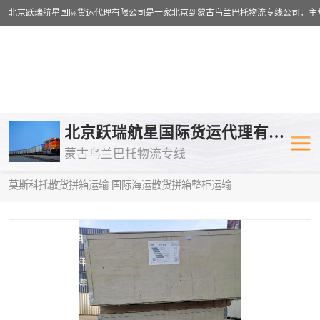
乌兰巴托物流专线
乌兰巴托铁路
北京跃瑞航星国际货运代理有限公司
蒙古乌兰巴托物流专线
乌兰巴托公路运输
外蒙古物流专
当前位置：
首页
>
供应商机
>
蒙古乌兰巴托散货拼箱运输
> 汕尾到
莫斯科托散货拼箱运输 国际海运散货拼箱整柜运输
中欧班列
欧洲铁路运输
蒙古乌兰巴托双清包税
蒙古乌兰巴托
蒙古乌兰巴托空运专线
蒙古乌兰巴托
蒙古乌兰巴托汽运专线
英国铁路