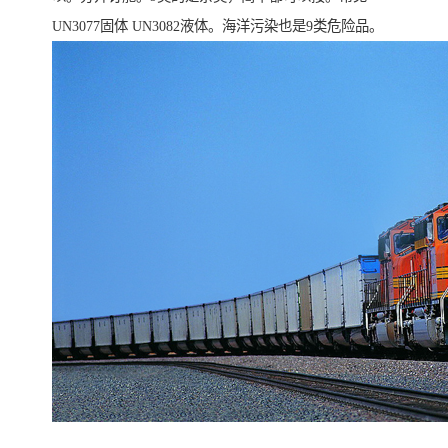
UN3077固体 UN3082液体。海洋污染也是9类危险品。