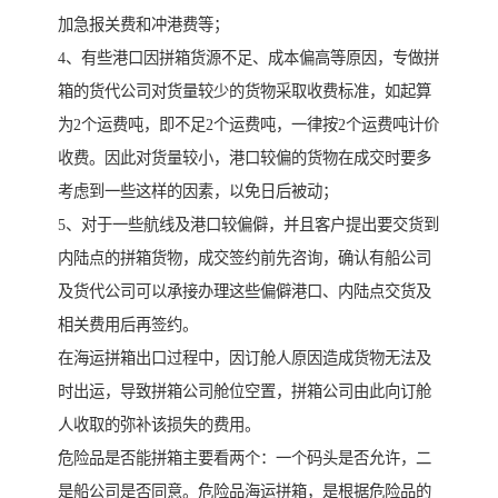
加急报关费和冲港费等；
4、有些港口因拼箱货源不足、成本偏高等原因，专做拼
箱的货代公司对货量较少的货物采取收费标准，如起算
为2个运费吨，即不足2个运费吨，一律按2个运费吨计价
收费。因此对货量较小，港口较偏的货物在成交时要多
考虑到一些这样的因素，以免日后被动；
5、对于一些航线及港口较偏僻，并且客户提出要交货到
内陆点的拼箱货物，成交签约前先咨询，确认有船公司
及货代公司可以承接办理这些偏僻港口、内陆点交货及
相关费用后再签约。
在海运拼箱出口过程中，因订舱人原因造成货物无法及
时出运，导致拼箱公司舱位空置，拼箱公司由此向订舱
人收取的弥补该损失的费用。
危险品是否能拼箱主要看两个：一个码头是否允许，二
是船公司是否同意。危险品海运拼箱，是根据危险品的