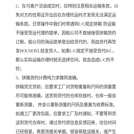
2、在与客户洽谈成交时，应特别注意相关运输条款，以
免对方的信用证开出后在办理托运时才发现无法满足运
输条款。日常操作中我们时常遇到L/C规定拼箱 货运输
不接受货运代理的提单，因船公司不直接接受拼箱货的
订舱，船公司的海运提单是出给货代的，而由货代再签
发HOUSEB/L给发货人，如果L/C规定不接受货代B/L，
那么实际运输办理时就无选择空间，就会造成L/C的不
符；
3、拼箱货的计费吨力求做到准确。
拼箱货交货前，应要求工厂对货物重量和尺码的测量要
尽可能地准确，送货到货代的仓库存放时，仓库一般会
重新测量， 并会以重新测量的尺码及重量为收费标准。
如遇工厂更改包装，应要求工厂及时通知，不要等到货
送到货代仓库时，通过货代将信息反馈回来，往往时间
已经很紧，再更改报关单据，很容易耽误报关，或产生