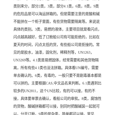
类别来分，部分2类，3类，部分4.1类，6类，8类，9类
的危险品是可以海运拼箱的。但是需要注意的是酸和碱
不能拼在一个柜子里面，有些货物需要隔离等。来说说
具体的类别。3类，易燃的液体，主要项目就是看闪点，
闪点越高越好，低了订舱船公司有可能拒绝的，比如在
夏天的时间，闪点太低的货，有些船公司是拒接的。常
见的是胶水，油漆，固化剂，稀释剂等，UN1263，
UN3269等。4.1类是易燃固体，经常需要和其他货物隔
离，所有有些4.1类也没法拼箱。具体看UN编号，需要
单去确认的。6类，有毒的，一般只要不是剧毒基本都是
可以拼的。主要根据CAS,中文品名来判断。6.1类遇到比
较多的UN2811，这个UN比较，有的可以接，有的不
接，具体要单票去确认，看船公司的审批。8类，腐蚀性
的货物，酸碱拼箱都可以接，别同时把酸碱装一起就可
以。分开订舱。9类的是杂类，简单都可以接。常见