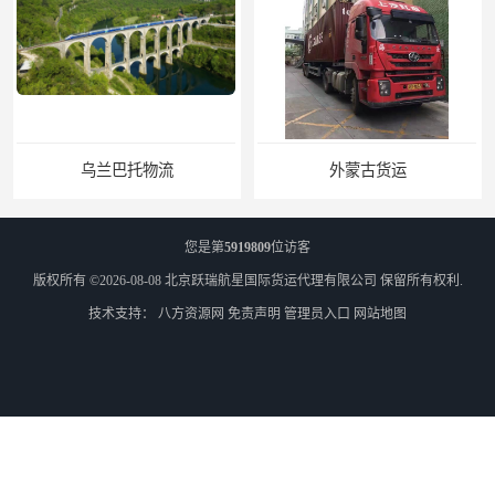
乌兰巴托物流
外蒙古货运
您是第
5919809
位访客
版权所有 ©2026-08-08
北京跃瑞航星国际货运代理有限公司
保留所有权利.
技术支持：
八方资源网
免责声明
管理员入口
网站地图
外蒙古散货拼箱报关
北京到俄罗斯莫斯科铁路运输