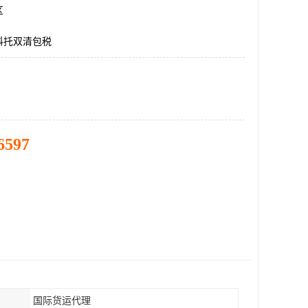
区
科托双清包税
6597
国际货运代理