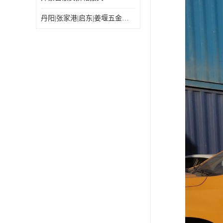
丹阳|张家港|启东|姜堰五金机电工具出口乌兰巴托怎么运输较划算