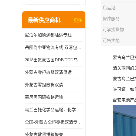
启运港
保障服务
最新供应商机
更多
可承接货物
尼泊尔加德满都陆运专线
可售卖地
岳阳到中亚物流专线 双清包税 一站服务
蒙古乌兰巴
2018出货蒙古国DDP/DDU乌兰巴托双清国际物流专线
清关期间的
外蒙古零担散货双清货运
蒙古乌兰巴
外蒙古零担散货双清
许可证。如
慕尼黑国际铁路运输
配套电池产
乌兰巴托化学品运输，化学品怎么运到乌兰巴托
全国-外蒙古全境零担双清专线/外蒙古DDP双清
外蒙古散货拼箱报关