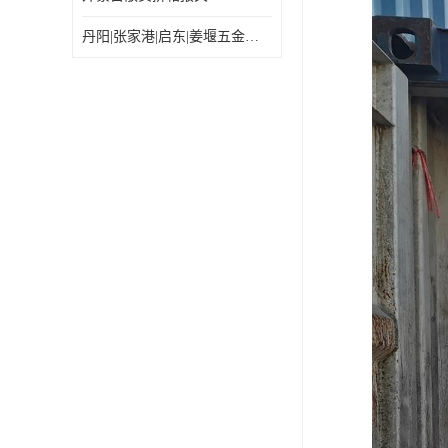
丹阳|张家港|启东|姜堰五金机电工具出口乌兰巴托怎么运输较划算