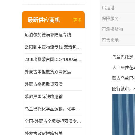
启运港
保障服务
最新供应商机
更多
可承接货物
尼泊尔加德满都陆运专线
可售卖地
岳阳到中亚物流专线 双清包税 一站服务
乌兰巴托是一
2018出货蒙古国DDP/DDU乌兰巴托双清国际物流专线
人口居住在
外蒙古零担散货双清货运
蒙古乌兰巴
外蒙古零担散货双清
随行就市，
慕尼黑国际铁路运输
乌兰巴托化学品运输，化学品怎么运到乌兰巴托
全国-外蒙古全境零担双清专线/外蒙古DDP双清
外蒙古散货拼箱报关