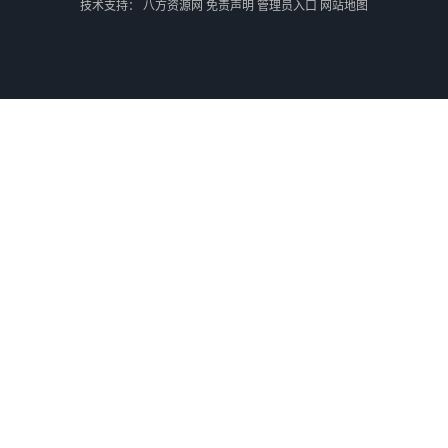
技术支持：
八方资源网
免责声明
管理员入口
网站地图
北京到外蒙古铁路运输
乌兰巴托散货双清
外蒙古零担散货双清
外蒙古散货拼箱货运