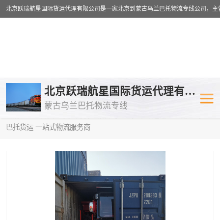
乌兰巴托物流专线
乌兰巴托铁路
北京跃瑞航星国际货运代理有限公司
蒙古乌兰巴托物流专线
乌兰巴托公路运输
外蒙古物流专
当前位置：
首页
>
供应商机
>
蒙古乌兰巴托卡车运输
> 云南到乌兰
巴托货运 一站式物流服务商
中欧班列
欧洲铁路运输
蒙古乌兰巴托双清包税
蒙古乌兰巴托
蒙古乌兰巴托空运专线
蒙古乌兰巴托
蒙古乌兰巴托汽运专线
英国铁路