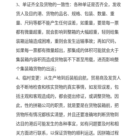
3、单证齐全及货物的一致性：各种单证是否齐全，发收
货人及目的港、货物的品名、规格、包装、数量、重
量、尺码等都不能产生任何误差，如重量，要是每一票
都有微量超重，就会影响到整箱的大幅超重，轻则给集
装箱运输造成困难，重则会发生运输事故；再如尺码，
如果每一票都有微量超出，那集成的体积可能就会大于
集装箱内容积而造成货物装不下甚至甩载，进而影响整
个集装箱货物的出运；
4、临时变更：从生产地到后装船启航，贸易商及发货人
会不断地检查和核实货物的真实事情，如发现误差，包
括主观和客观造成的，都会提出修证，或调整货物。因
此，性的拼箱公司的职责，就是要是在货物装箱前，把
货物所有情况都核实清楚，并且还要准确地判断货物到
达目的港后可能发生的各种事宜，如有问题要及时和相
关方面进行联系，以保证货物的顺利运送。因拼箱过程