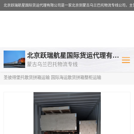
乌兰巴托物流专线
乌兰巴托铁路
北京跃瑞航星国际货运代理有限公司
蒙古乌兰巴托物流专线
乌兰巴托公路运输
外蒙古物流专
当前位置：
首页
>
供应商机
>
蒙古乌兰巴托散货拼箱运输
> 林芝到
圣彼得堡托散货拼箱运输 国际海运散货拼箱整柜运输
中欧班列
欧洲铁路运输
蒙古乌兰巴托双清包税
蒙古乌兰巴托
蒙古乌兰巴托空运专线
蒙古乌兰巴托
蒙古乌兰巴托汽运专线
英国铁路