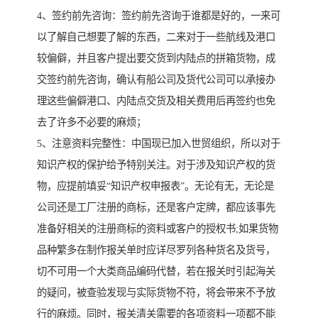
4、签约前先咨询：签约前先咨询于谁都是好的，一来可
以了解自己想要了解的东西，二来对于一些航线及港口
较偏僻，并且客户提出要交货到内陆点的拼箱货物，成
交签约前先咨询，确认有船公司及货代公司可以承接办
理这些偏僻港口、内陆点交货及相关费用后再签约也免
去了许多不必要的麻烦；
5、注意资料完整性：中国现已加入世贸组织，所以对于
知识产权的保护给予特别关注。对于涉及知识产权的货
物，应提前填妥“知识产权申报表”。无论有无，无论是
公司还是工厂注册的商标，还是客户定牌，都应该事先
准备好相关的注册商标的资料或客户的授权书;如果货物
品种繁多在制作报关单时应详尽罗列各种货名及货号，
切不可用一个大类商品编码代替，若在报关时引起海关
的疑问，被查验发现与实际货物不符，将会带来不予放
行的麻烦。同时，报关清关需要的各项资料一项都不能