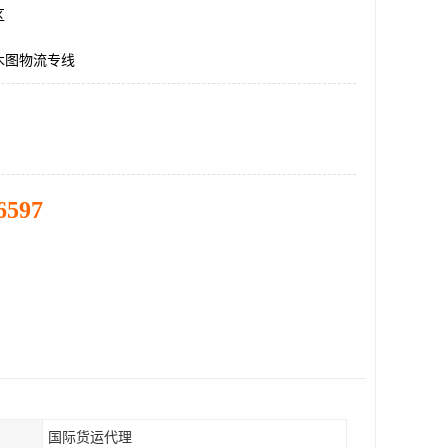
区
木图物流专线
6597
国际货运代理