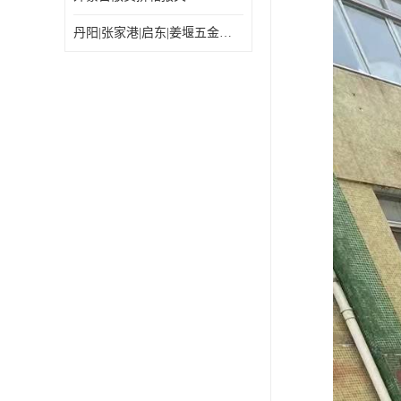
丹阳|张家港|启东|姜堰五金机电工具出口乌兰巴托怎么运输较划算