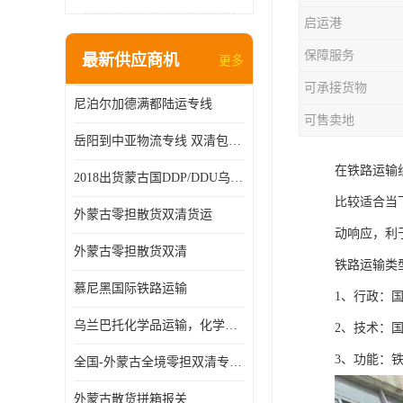
启运港
保障服务
最新供应商机
更多
可承接货物
尼泊尔加德满都陆运专线
可售卖地
岳阳到中亚物流专线 双清包税 一站服务
在铁路运输
2018出货蒙古国DDP/DDU乌兰巴托双清国际物流专线
比较适合当
外蒙古零担散货双清货运
动响应，利
外蒙古零担散货双清
铁路运输类
慕尼黑国际铁路运输
1、行政：
乌兰巴托化学品运输，化学品怎么运到乌兰巴托
2、技术：
3、功能：
全国-外蒙古全境零担双清专线/外蒙古DDP双清
外蒙古散货拼箱报关