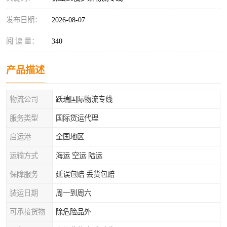
发布日期：
2026-08-07
阅 读 量：
340
产品描述
物流公司
跃瑞国际物流专线
服务类型
国际货运代理
启运港
全国地区
运输方式
海运 空运 陆运
保障服务
延误包赔 丢货包赔
装运日期
周一到周六
可承接货物
除危险品外