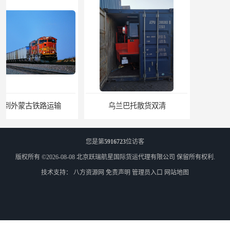
乌兰巴托散货双清
外蒙古零担散货双清
您是第
5916723
位访客
版权所有 ©2026-08-08
北京跃瑞航星国际货运代理有限公司
保留所有权利.
技术支持：
八方资源网
免责声明
管理员入口
网站地图