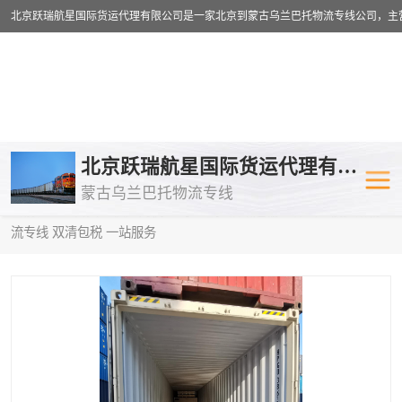
乌兰巴托物流专线
乌兰巴托铁路
北京跃瑞航星国际货运代理有限公司
蒙古乌兰巴托物流专线
乌兰巴托公路运输
外蒙古物流专
当前位置：
首页
>
供应商机
>
乌兰巴托铁路运输
> 保山到俄罗斯物
流专线 双清包税 一站服务
中欧班列
欧洲铁路运输
蒙古乌兰巴托双清包税
蒙古乌兰巴托
蒙古乌兰巴托空运专线
蒙古乌兰巴托
蒙古乌兰巴托汽运专线
英国铁路