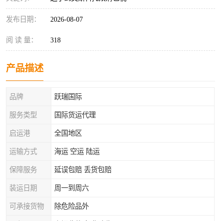
发布日期：
2026-08-07
阅 读 量：
318
产品描述
品牌
跃瑞国际
服务类型
国际货运代理
启运港
全国地区
运输方式
海运 空运 陆运
保障服务
延误包赔 丢货包赔
装运日期
周一到周六
可承接货物
除危险品外