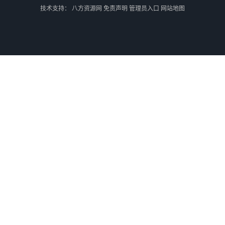
技术支持：
八方资源网
免责声明
管理员入口
网站地图
外蒙古货运
外蒙古散货拼箱报关
北京到俄罗斯莫斯科铁路运输
天津到莫斯科铁路运输