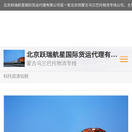
乌兰巴托物流专线
乌兰巴托铁路
北京跃瑞航星国际货运代理有限公司
蒙古乌兰巴托物流专线
乌兰巴托公路运输
外蒙古物流专
当前位置：
首页
>
供应商机
>
蒙古乌兰巴托双清包税
> 辽宁到莫斯
科托双清包税
中欧班列
欧洲铁路运输
蒙古乌兰巴托双清包税
蒙古乌兰巴托
蒙古乌兰巴托空运专线
蒙古乌兰巴托
蒙古乌兰巴托汽运专线
英国铁路