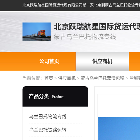
北京跃瑞航星国际货运代
蒙古乌兰巴托物流专线
公司首页
供应商机
当前位置：
首页
>
供应商机
>
蒙古乌兰巴托双清包税
> 盐
产品分类
Product
乌兰巴托物流专线
乌兰巴托铁路运输