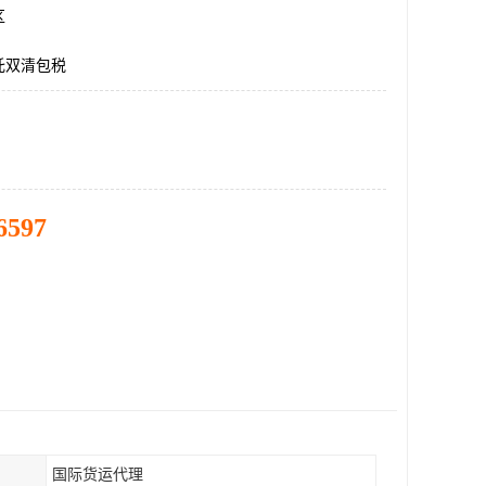
区
托双清包税
6597
国际货运代理