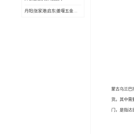
丹阳|张家港|启东|姜堰五金机电工具出口乌兰巴托怎么运输较划算
蒙古乌兰巴
货。其中需
门，是指达