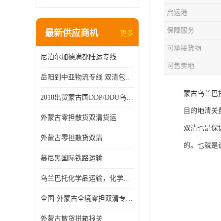
启运港
保障服务
最新供应商机
更多
可承接货物
尼泊尔加德满都陆运专线
可售卖地
岳阳到中亚物流专线 双清包税 一站服务
蒙古乌兰巴
2018出货蒙古国DDP/DDU乌兰巴托双清国际物流专线
目的地清关
外蒙古零担散货双清货运
双清也是保
外蒙古零担散货双清
的。也就是
慕尼黑国际铁路运输
乌兰巴托化学品运输，化学品怎么运到乌兰巴托
全国-外蒙古全境零担双清专线/外蒙古DDP双清
外蒙古散货拼箱报关