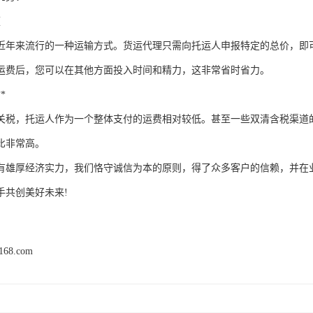
便
近年来流行的一种运输方式。货运代理只需向托运人申报特定的总价，即
运费后，您可以在其他方面投入时间和精力，这非常省时省力。
*
关税，托运人作为一个整体支付的运费相对较低。甚至一些双清含税渠道
比非常高。
有雄厚经济实力，我们恪守诚信为本的原则，得了众多客户的信赖，并在
手共创美好未来!
j168.com