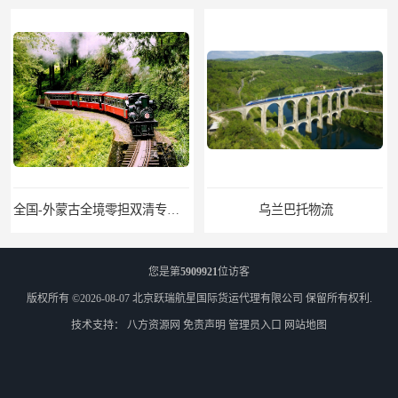
全国-外蒙古全境零担双清专线/外蒙古DDP双清
乌兰巴托物流
您是第
5909921
位访客
版权所有 ©2026-08-07
北京跃瑞航星国际货运代理有限公司
保留所有权利.
技术支持：
八方资源网
免责声明
管理员入口
网站地图