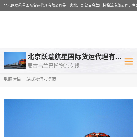
乌兰巴托物流专线
乌兰巴托铁路
北京跃瑞航星国际货运代理有限公司
蒙古乌兰巴托物流专线
乌兰巴托公路运输
外蒙古物流专
当前位置：
首页
>
供应商机
>
乌兰巴托铁路运输
> 随州到乌兰巴托
铁路运输 一站式物流服务商
中欧班列
欧洲铁路运输
蒙古乌兰巴托双清包税
蒙古乌兰巴托
蒙古乌兰巴托空运专线
蒙古乌兰巴托
蒙古乌兰巴托汽运专线
英国铁路