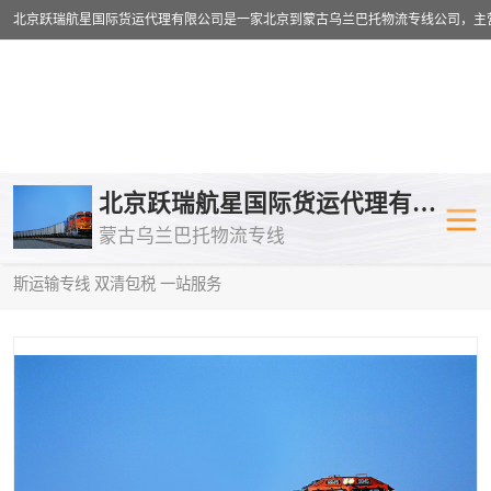
乌兰巴托物流专线
乌兰巴托铁路
北京跃瑞航星国际货运代理有限公司
蒙古乌兰巴托物流专线
乌兰巴托公路运输
外蒙古物流专
当前位置：
首页
>
供应商机
>
蒙古乌兰巴托卡车运输
> 和田到俄罗
斯运输专线 双清包税 一站服务
中欧班列
欧洲铁路运输
蒙古乌兰巴托双清包税
蒙古乌兰巴托
蒙古乌兰巴托空运专线
蒙古乌兰巴托
蒙古乌兰巴托汽运专线
英国铁路