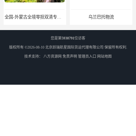
全国-外蒙古全境零担双清专线/外蒙古DDP双清
乌兰巴托物流
您是第
5930791
位访客
版权所有 ©2026-08-10
北京跃瑞航星国际货运代理有限公司
保留所有权利.
技术支持：
八方资源网
免责声明
管理员入口
网站地图
外蒙古货运
外蒙古散货拼箱报关