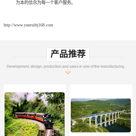
为本的信念为每一个客户服务。
http://www.yueruibj168.com
产品推荐
Development, design, production and sales in one of the manufacturing enterprises