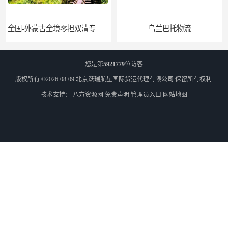
全国-外蒙古全境零担双清专线/外蒙古DDP双清
乌兰巴托物流
您是第
5921779
位访客
版权所有 ©2026-08-09
北京跃瑞航星国际货运代理有限公司
保留所有权利.
技术支持：
八方资源网
免责声明
管理员入口
网站地图
外蒙古货运
外蒙古散货拼箱报关