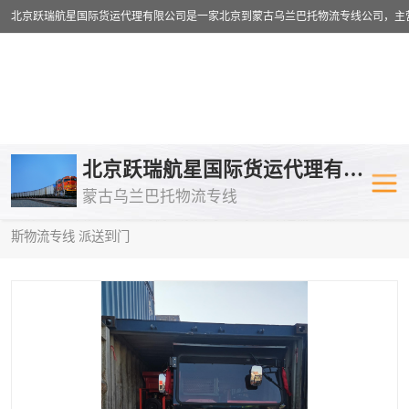
乌兰巴托物流专线
乌兰巴托铁路
北京跃瑞航星国际货运代理有限公司
蒙古乌兰巴托物流专线
乌兰巴托公路运输
外蒙古物流专
当前位置：
首页
>
供应商机
>
蒙古乌兰巴托卡车运输
> 丽江到俄罗
斯物流专线 派送到门
中欧班列
欧洲铁路运输
蒙古乌兰巴托双清包税
蒙古乌兰巴托
蒙古乌兰巴托空运专线
蒙古乌兰巴托
蒙古乌兰巴托汽运专线
英国铁路