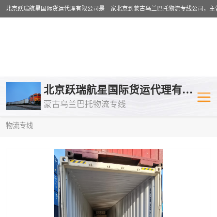
乌兰巴托物流专线
乌兰巴托铁路
北京跃瑞航星国际货运代理有限公司
蒙古乌兰巴托物流专线
乌兰巴托公路运输
外蒙古物流专
当前位置：
首页
>
供应商机
>
乌兰巴托铁路运输
> 巢湖到阿拉木图
物流专线
中欧班列
欧洲铁路运输
蒙古乌兰巴托双清包税
蒙古乌兰巴托
蒙古乌兰巴托空运专线
蒙古乌兰巴托
蒙古乌兰巴托汽运专线
英国铁路