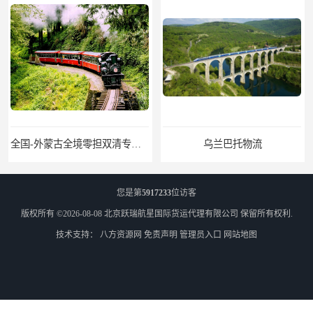
全国-外蒙古全境零担双清专线/外蒙古DDP双清
乌兰巴托物流
您是第
5917233
位访客
版权所有 ©2026-08-08
北京跃瑞航星国际货运代理有限公司
保留所有权利.
技术支持：
八方资源网
免责声明
管理员入口
网站地图