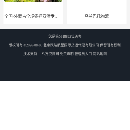
全国-外蒙古全境零担双清专线/外蒙古DDP双清
乌兰巴托物流
您是第
5918865
位访客
版权所有 ©2026-08-08
北京跃瑞航星国际货运代理有限公司
保留所有权利.
技术支持：
八方资源网
免责声明
管理员入口
网站地图
外蒙古货运
外蒙古散货拼箱报关