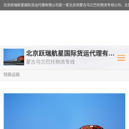
乌兰巴托物流专线
乌兰巴托铁路
北京跃瑞航星国际货运代理有限公司
蒙古乌兰巴托物流专线
乌兰巴托公路运输
外蒙古物流专
当前位置：
首页
>
供应商机
>
乌兰巴托铁路运输
> 攀枝花到塔什干
铁路运输
中欧班列
欧洲铁路运输
蒙古乌兰巴托双清包税
蒙古乌兰巴托
蒙古乌兰巴托空运专线
蒙古乌兰巴托
蒙古乌兰巴托汽运专线
英国铁路