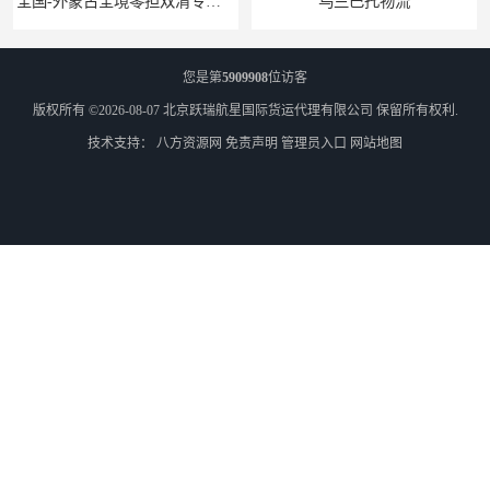
乌兰巴托物流
外蒙古货运
您是第
5909908
位访客
版权所有 ©2026-08-07
北京跃瑞航星国际货运代理有限公司
保留所有权利.
技术支持：
八方资源网
免责声明
管理员入口
网站地图
外蒙古散货拼箱报关
北京到俄罗斯莫斯科铁路运输