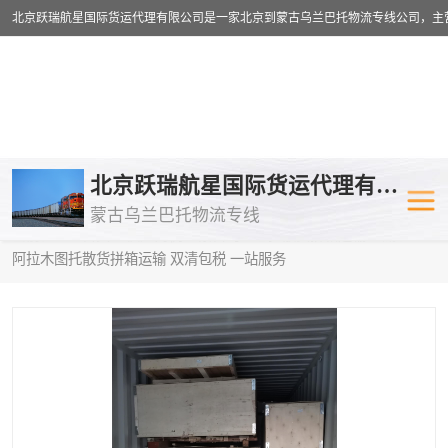
乌兰巴托物流专线
乌兰巴托铁路
北京跃瑞航星国际货运代理有限公司
蒙古乌兰巴托物流专线
乌兰巴托公路运输
外蒙古物流专
当前位置：
首页
>
供应商机
>
蒙古乌兰巴托散货拼箱运输
> 湖北到
阿拉木图托散货拼箱运输 双清包税 一站服务
中欧班列
欧洲铁路运输
蒙古乌兰巴托双清包税
蒙古乌兰巴托
蒙古乌兰巴托空运专线
蒙古乌兰巴托
蒙古乌兰巴托汽运专线
英国铁路