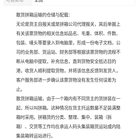
可售卖地
全国
散货拼箱运输的仓储与配载：
无论是货主自报关或是拼箱公司代理报关，其后单据上
有关该票货物的相关信息如品名、毛重、体积、件数、
包装、唛头等要录入到电脑里，形成一份电子文档，公
司的业务部、货运站、财务部等根据该票货物的流程不
断从电脑中提取，补充信息，直到货物安全抵达目的
港，收货人顺利提取货物，并将该信息反馈到发货人，
客户服务部进一步确认该票货物没有发生任何误差为
止。
散货拼箱运输，由于一个箱内有不同货主的货拼装在一
起，所以叫拼箱。这种情况在货主托运数量不足装满整
箱时采用。拼箱货的分类、整理、集中、装箱（拆
箱）、交货等工作均在承运人码头集装箱货运站或内陆
集装箱转运站进行。