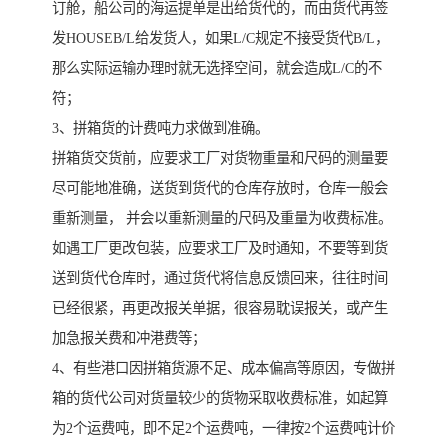
订舱，船公司的海运提单是出给货代的，而由货代再签
发HOUSEB/L给发货人，如果L/C规定不接受货代B/L，
那么实际运输办理时就无选择空间，就会造成L/C的不
符；
3、拼箱货的计费吨力求做到准确。
拼箱货交货前，应要求工厂对货物重量和尺码的测量要
尽可能地准确，送货到货代的仓库存放时，仓库一般会
重新测量， 并会以重新测量的尺码及重量为收费标准。
如遇工厂更改包装，应要求工厂及时通知，不要等到货
送到货代仓库时，通过货代将信息反馈回来，往往时间
已经很紧，再更改报关单据，很容易耽误报关，或产生
加急报关费和冲港费等；
4、有些港口因拼箱货源不足、成本偏高等原因，专做拼
箱的货代公司对货量较少的货物采取收费标准，如起算
为2个运费吨，即不足2个运费吨，一律按2个运费吨计价