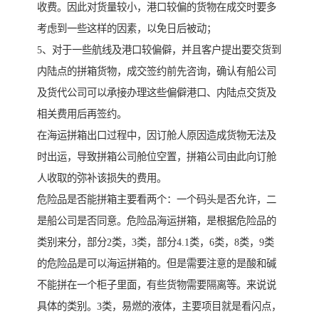
收费。因此对货量较小，港口较偏的货物在成交时要多
考虑到一些这样的因素，以免日后被动；
5、对于一些航线及港口较偏僻，并且客户提出要交货到
内陆点的拼箱货物，成交签约前先咨询，确认有船公司
及货代公司可以承接办理这些偏僻港口、内陆点交货及
相关费用后再签约。
在海运拼箱出口过程中，因订舱人原因造成货物无法及
时出运，导致拼箱公司舱位空置，拼箱公司由此向订舱
人收取的弥补该损失的费用。
危险品是否能拼箱主要看两个：一个码头是否允许，二
是船公司是否同意。危险品海运拼箱，是根据危险品的
类别来分，部分2类，3类，部分4.1类，6类，8类，9类
的危险品是可以海运拼箱的。但是需要注意的是酸和碱
不能拼在一个柜子里面，有些货物需要隔离等。来说说
具体的类别。3类，易燃的液体，主要项目就是看闪点，