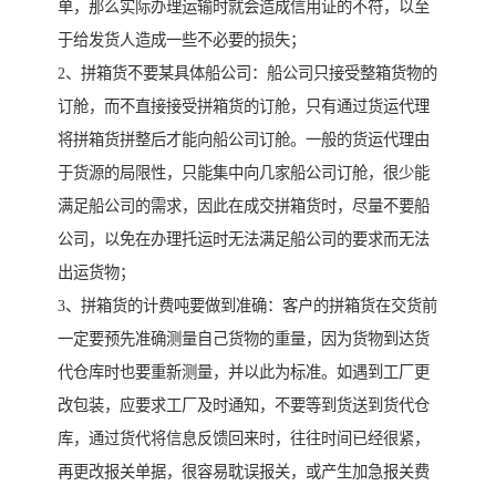
单，那么实际办理运输时就会造成信用证的不符，以至
于给发货人造成一些不必要的损失；
2、拼箱货不要某具体船公司：船公司只接受整箱货物的
订舱，而不直接接受拼箱货的订舱，只有通过货运代理
将拼箱货拼整后才能向船公司订舱。一般的货运代理由
于货源的局限性，只能集中向几家船公司订舱，很少能
满足船公司的需求，因此在成交拼箱货时，尽量不要船
公司，以免在办理托运时无法满足船公司的要求而无法
出运货物；
3、拼箱货的计费吨要做到准确：客户的拼箱货在交货前
一定要预先准确测量自己货物的重量，因为货物到达货
代仓库时也要重新测量，并以此为标准。如遇到工厂更
改包装，应要求工厂及时通知，不要等到货送到货代仓
库，通过货代将信息反馈回来时，往往时间已经很紧，
再更改报关单据，很容易耽误报关，或产生加急报关费