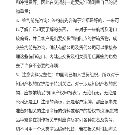
和冲港费等。因此在交货前一定要先准确测量自己的货
物重量；
4、签约前先咨询：签约前先咨询于谁都是好的，一来可
以了解自己想要了解的东西，二来对于一些航线及港口
较偏僻，并且客户提出要交货到内陆点的拼箱货物，成
交签约前先咨询，确认有船公司及货代公司可以承接办
理这些偏僻港口、内陆点交货及相关费用后再签约也免
去了许多不必要的麻烦；
5、注意资料完整性：中国现已加入世贸组织，所以对于
知识产权的保护给予特别关注。对于涉及知识产权的货
物，应提前填妥“知识产权申报表”。无论有无，无论是
公司还是工厂注册的商标，还是客户定牌，都应该事先
准备好相关的注册商标的资料或客户的授权书;如果货物
品种繁多在制作报关单时应详尽罗列各种货名及货号，
切不可用一个大类商品编码代替，若在报关时引起海关