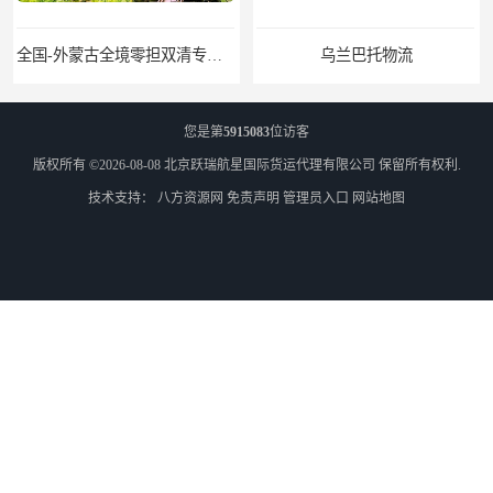
乌兰巴托物流
外蒙古货运
您是第
5915083
位访客
版权所有 ©2026-08-08
北京跃瑞航星国际货运代理有限公司
保留所有权利.
技术支持：
八方资源网
免责声明
管理员入口
网站地图
外蒙古散货拼箱报关
北京到俄罗斯莫斯科铁路运输