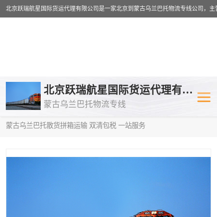
乌兰巴托物流专线
乌兰巴托铁路
北京跃瑞航星国际货运代理有限公司
蒙古乌兰巴托物流专线
乌兰巴托公路运输
外蒙古物流专
当前位置：
首页
>
供应商机
>
蒙古乌兰巴托散货拼箱运输
> 天门到
蒙古乌兰巴托散货拼箱运输 双清包税 一站服务
中欧班列
欧洲铁路运输
蒙古乌兰巴托双清包税
蒙古乌兰巴托
蒙古乌兰巴托空运专线
蒙古乌兰巴托
蒙古乌兰巴托汽运专线
英国铁路