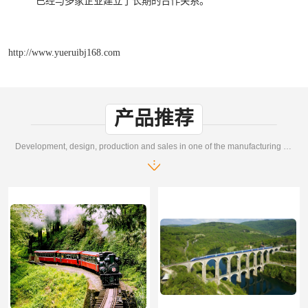
已经与多家企业建立了长期的合作关系。
http://www.yueruibj168.com
产品推荐
Development, design, production and sales in one of the manufacturing enterprises