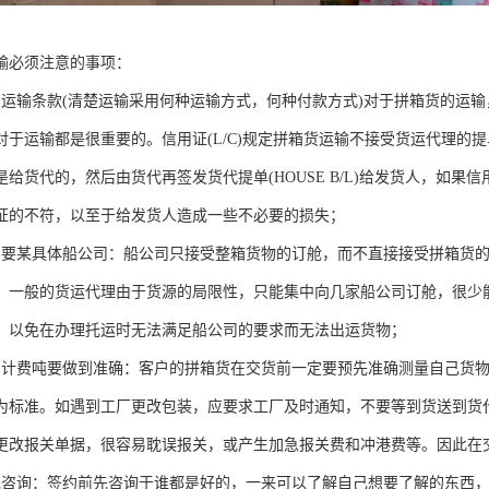
输必须注意的事项：
关运输条款(清楚运输采用何种运输方式，何种付款方式)对于拼箱货的运
对于运输都是很重要的。信用证(L/C)规定拼箱货运输不接受货运代理的
是给货代的，然后由货代再签发货代提单(HOUSE B/L)给发货人，如
证的不符，以至于给发货人造成一些不必要的损失；
不要某具体船公司：船公司只接受整箱货物的订舱，而不直接接受拼箱货
。一般的货运代理由于货源的局限性，只能集中向几家船公司订舱，很少
，以免在办理托运时无法满足船公司的要求而无法出运货物；
的计费吨要做到准确：客户的拼箱货在交货前一定要预先准确测量自己货
为标准。如遇到工厂更改包装，应要求工厂及时通知，不要等到货送到货
更改报关单据，很容易耽误报关，或产生加急报关费和冲港费等。因此在
先咨询：签约前先咨询于谁都是好的，一来可以了解自己想要了解的东西