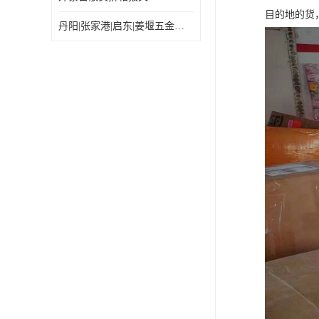
目的地的货
丹阳|张家港|启东|姜堰五金机电工具出口乌兰巴托怎么运输较划算