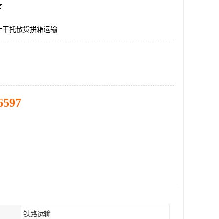
区
什干托散货拼箱运输
6597
铁路运输