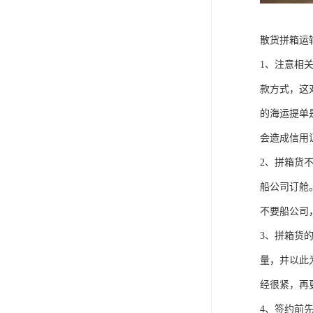
散货拼箱运
1、注意相
款方式，这
的海运提单
会造成信用
2、拼箱货
船公司订舱
不要船公司
3、拼箱货
量，并以此
经很紧，再
4、签约前