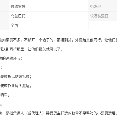
铁路货盘
始发地
乌兰巴托
较迟装运日
全国
输如果货不多，不够开一个箱子的，那接到货，外靠给其他同行，让他们
料送到同行那里，让他们报关就可以了。
输的运输环节：
输；
集装箱货运站装拆箱；
集装箱作业码头搬运；
装箱车；
输。
输，是指承运人（或代理人）接受货主托运的数量不足整箱的小票货运后