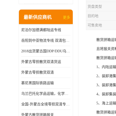
货盘类型
目的地
最新供应商机
更多
可售卖地
尼泊尔加德满都陆运专线
散货拼箱运
岳阳到中亚物流专线 双清包税 一站服务
且将报关资
2018出货蒙古国DDP/DDU乌兰巴托双清国际物流专线
散货拼箱运
外蒙古零担散货双清货运
1、内陆运
外蒙古零担散货双清
2、装卸港
慕尼黑国际铁路运输
3、装卸港
乌兰巴托化学品运输，化学品怎么运到乌兰巴托
4、装卸集
5、海上运
全国-外蒙古全境零担双清专线/外蒙古DDP双清
散货拼箱运
外蒙古散货拼箱报关