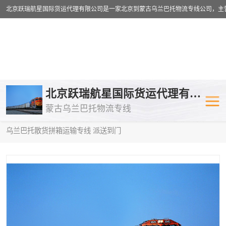
乌兰巴托物流专线
乌兰巴托铁路
北京跃瑞航星国际货运代理有限公司
蒙古乌兰巴托物流专线
乌兰巴托公路运输
外蒙古物流专
当前位置：
首页
>
供应商机
>
蒙古乌兰巴托散货拼箱运输
> 丹东到
乌兰巴托散货拼箱运输专线 派送到门
中欧班列
欧洲铁路运输
蒙古乌兰巴托双清包税
蒙古乌兰巴托
蒙古乌兰巴托空运专线
蒙古乌兰巴托
蒙古乌兰巴托汽运专线
英国铁路