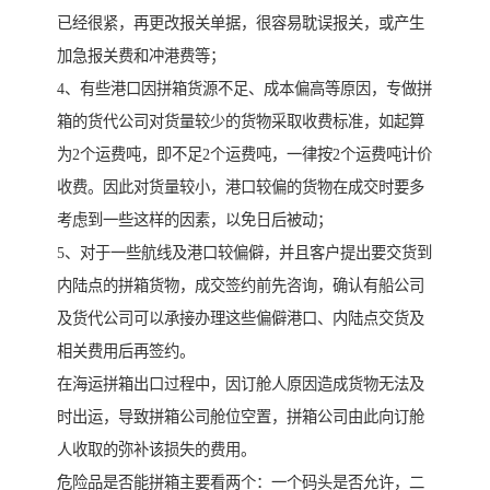
已经很紧，再更改报关单据，很容易耽误报关，或产生
加急报关费和冲港费等；
4、有些港口因拼箱货源不足、成本偏高等原因，专做拼
箱的货代公司对货量较少的货物采取收费标准，如起算
为2个运费吨，即不足2个运费吨，一律按2个运费吨计价
收费。因此对货量较小，港口较偏的货物在成交时要多
考虑到一些这样的因素，以免日后被动；
5、对于一些航线及港口较偏僻，并且客户提出要交货到
内陆点的拼箱货物，成交签约前先咨询，确认有船公司
及货代公司可以承接办理这些偏僻港口、内陆点交货及
相关费用后再签约。
在海运拼箱出口过程中，因订舱人原因造成货物无法及
时出运，导致拼箱公司舱位空置，拼箱公司由此向订舱
人收取的弥补该损失的费用。
危险品是否能拼箱主要看两个：一个码头是否允许，二