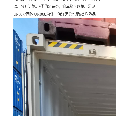
以。分开订舱。9类的是杂类，简单都可以接。常见
UN3077固体 UN3082液体。海洋污染也是9类危险品。