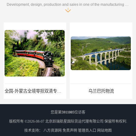
Development, design, production and sales in one of the manufacturing enterprises
全国-外蒙古全境零担双清专线/外蒙古DDP双清
乌兰巴托物流
您是第
5911005
位访客
版权所有 ©2026-08-07
北京跃瑞航星国际货运代理有限公司
保留所有权利.
技术支持：
八方资源网
免责声明
管理员入口
网站地图