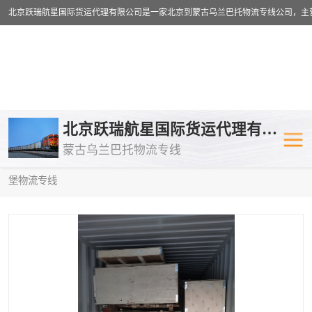
乌兰巴托物流专线
乌兰巴托铁路
北京跃瑞航星国际货运代理有限公司
蒙古乌兰巴托物流专线
乌兰巴托公路运输
外蒙古物流专
当前位置：
首页
>
供应商机
>
乌兰巴托铁路运输
> 张家口到圣彼得
堡物流专线
中欧班列
欧洲铁路运输
蒙古乌兰巴托双清包税
蒙古乌兰巴托
蒙古乌兰巴托空运专线
蒙古乌兰巴托
蒙古乌兰巴托汽运专线
英国铁路