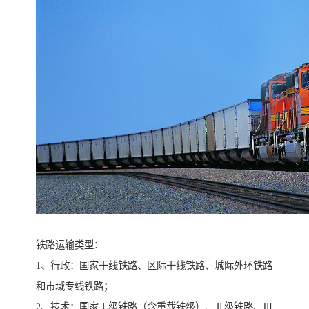
铁路运输类型：
1、行政：国家干线铁路、区际干线铁路、城际外环铁路
和市域专线铁路；
2、技术：国家Ⅰ级铁路（含重载铁级）、Ⅱ级铁路、Ⅲ