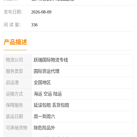
发布日期：
2026-08-09
阅 读 量：
336
产品描述
物流公司
跃瑞国际物流专线
服务类型
国际货运代理
启运港
全国地区
运输方式
海运 空运 陆运
保障服务
延误包赔 丢货包赔
装运日期
周一到周六
可承接货物
除危险品外