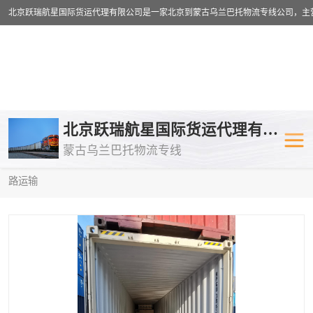
乌兰巴托物流专线
乌兰巴托铁路
北京跃瑞航星国际货运代理有限公司
蒙古乌兰巴托物流专线
乌兰巴托公路运输
外蒙古物流专
当前位置：
首页
>
供应商机
>
乌兰巴托铁路运输
> 锦州到莫斯科铁
路运输
中欧班列
欧洲铁路运输
蒙古乌兰巴托双清包税
蒙古乌兰巴托
蒙古乌兰巴托空运专线
蒙古乌兰巴托
蒙古乌兰巴托汽运专线
英国铁路