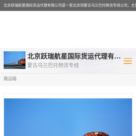
乌兰巴托物流专线
乌兰巴托铁路
北京跃瑞航星国际货运代理有限公司
蒙古乌兰巴托物流专线
乌兰巴托公路运输
外蒙古物流专
当前位置：
首页
>
供应商机
>
乌兰巴托铁路运输
> 张掖到莫斯科铁
路运输
中欧班列
欧洲铁路运输
蒙古乌兰巴托双清包税
蒙古乌兰巴托
蒙古乌兰巴托空运专线
蒙古乌兰巴托
蒙古乌兰巴托汽运专线
英国铁路