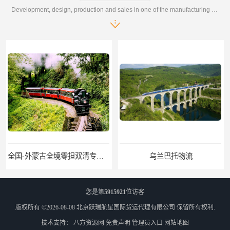
Development, design, production and sales in one of the manufacturing enterprises
全国-外蒙古全境零担双清专线/外蒙古DDP双清
乌兰巴托物流
您是第
5915921
位访客
版权所有 ©2026-08-08
北京跃瑞航星国际货运代理有限公司
保留所有权利.
技术支持：
八方资源网
免责声明
管理员入口
网站地图