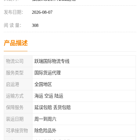
发布日期：
2026-08-07
阅 读 量：
308
产品描述
物流公司
跃瑞国际物流专线
服务类型
国际货运代理
启运港
全国地区
运输方式
海运 空运 陆运
保障服务
延误包赔 丢货包赔
装运日期
周一到周六
可承接货物
除危险品外