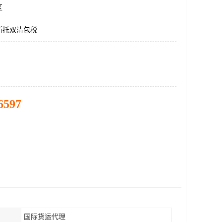
区
斯托双清包税
6597
国际货运代理