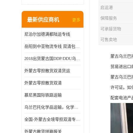
启运港
保障服务
最新供应商机
更多
可承接货物
尼泊尔加德满都陆运专线
可售卖地
岳阳到中亚物流专线 双清包税 一站服务
蒙古乌兰巴
2018出货蒙古国DDP/DDU乌兰巴托双清国际物流专线
贸易进出口
外蒙古零担散货双清货运
蒙古乌兰巴
外蒙古零担散货双清
许可证。如
慕尼黑国际铁路运输
配套电池产
乌兰巴托化学品运输，化学品怎么运到乌兰巴托
全国-外蒙古全境零担双清专线/外蒙古DDP双清
外蒙古散货拼箱报关