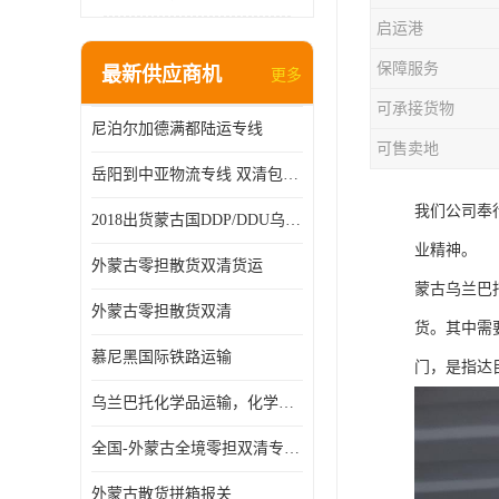
启运港
保障服务
最新供应商机
更多
可承接货物
尼泊尔加德满都陆运专线
可售卖地
岳阳到中亚物流专线 双清包税 一站服务
我们公司奉
2018出货蒙古国DDP/DDU乌兰巴托双清国际物流专线
业精神。
外蒙古零担散货双清货运
蒙古乌兰巴
外蒙古零担散货双清
货。其中需
慕尼黑国际铁路运输
门，是指达
乌兰巴托化学品运输，化学品怎么运到乌兰巴托
全国-外蒙古全境零担双清专线/外蒙古DDP双清
外蒙古散货拼箱报关