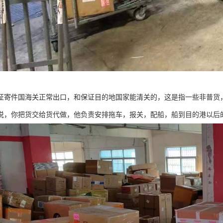
证寄件国海关正常出口，和保证目的地国家能清关的，这是指一些非普货
说，你把货交给货代做，他负责安排拖车，报关，配船，船到目的港以后