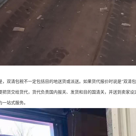
是，双清包税不一定包括目的地送货或派送。如果货代报价时说是“双清包
要把货交给货代，货代负责国内报关、发货和目的国清关，并送到卖家设定
为一站式服务。