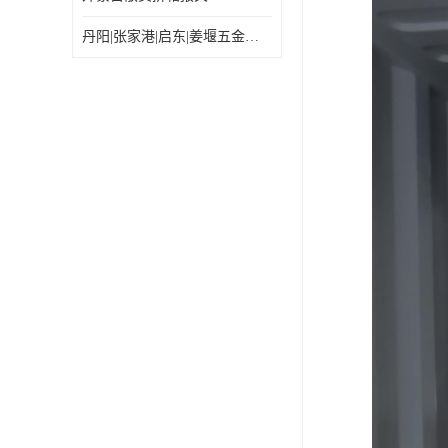
丹阳|张家港|启东|姜堰五金机电工具出口乌兰巴托怎么运输较划算