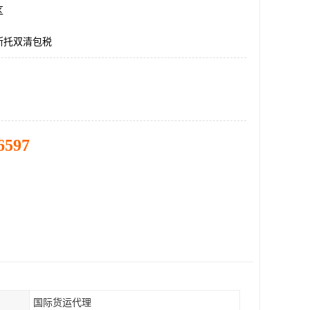
区
斯托双清包税
6597
国际货运代理