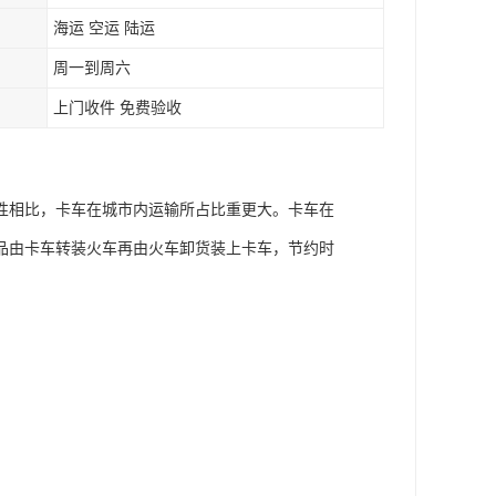
海运 空运 陆运
周一到周六
上门收件 免费验收
性相比，卡车在城市内运输所占比重更大。卡车在
品由卡车转装火车再由火车卸货装上卡车，节约时