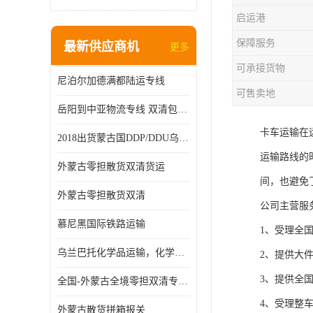
启运港
保障服务
最新供应商机
更多
可承接货物
尼泊尔加德满都陆运专线
可售卖地
岳阳到中亚物流专线 双清包税 一站服务
卡车运输在
2018出货蒙古国DDP/DDU乌兰巴托双清国际物流专线
运输路线的
外蒙古零担散货双清货运
间，也避免
外蒙古零担散货双清
公司主营服
慕尼黑国际铁路运输
1、受理全
乌兰巴托化学品运输，化学品怎么运到乌兰巴托
2、提供大
3、提供全
全国-外蒙古全境零担双清专线/外蒙古DDP双清
4、受理整
外蒙古散货拼箱报关