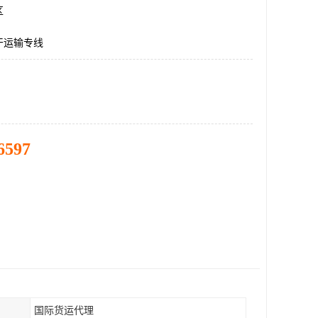
区
干运输专线
6597
国际货运代理