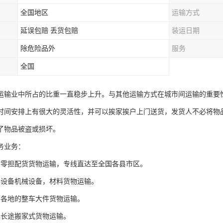
全国地区
运输方式
延误包赔 丢货包赔
装运日期
除危险品外
服务
全国
运输业中所占的比重一直稳步上升。与其他运输方式在城市间运输的重要
时间安排上有很大的灵活性，并可以挨家挨户上门送货，发货人不必将物
了物品被盗或损坏。
务业务：
国零担配货货物运输，专线直达至全国各县市区。
件设备机械设备，材料货物运输。
国各地的整车大件货物运输。
车长途搬家式货物运输。