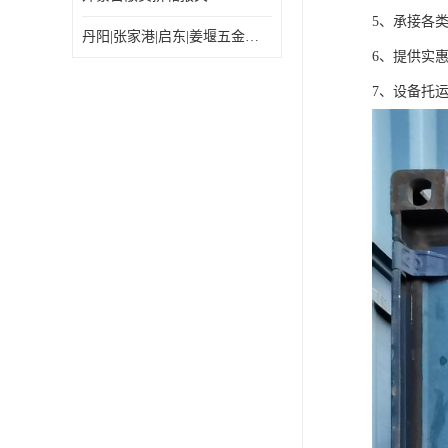
5、承接各
丹阳|张家港|启东|姜堰五金机电工具出口乌兰巴托怎么运输较划算
6、提供实
7、设备托