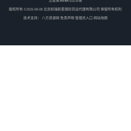
您是第
5914972
位访客
版权所有 ©2026-08-08
北京跃瑞航星国际货运代理有限公司
保留所有权利.
技术支持：
八方资源网
免责声明
管理员入口
网站地图
外蒙古散货拼箱报关
北京到俄罗斯莫斯科铁路运输
天津到莫斯科铁路运输
北京到外蒙古铁路运输