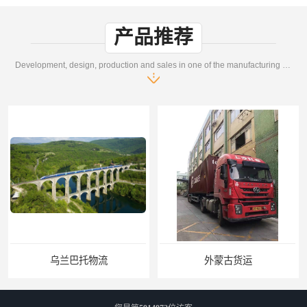
产品推荐
Development, design, production and sales in one of the manufacturing enterprises
乌兰巴托物流
外蒙古货运