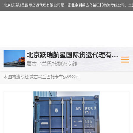
乌兰巴托物流专线
乌兰巴托铁路
北京跃瑞航星国际货运代理有限公司
蒙古乌兰巴托物流专线
乌兰巴托公路运输
外蒙古物流专
当前位置：
首页
>
供应商机
>
蒙古乌兰巴托卡车运输
> 沧州到阿拉
木图物流专线 蒙古乌兰巴托卡车运输公司
中欧班列
欧洲铁路运输
蒙古乌兰巴托双清包税
蒙古乌兰巴托
蒙古乌兰巴托空运专线
蒙古乌兰巴托
蒙古乌兰巴托汽运专线
英国铁路