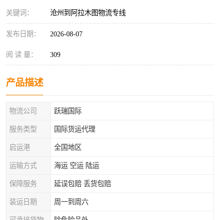
关键词：
沧州到阿拉木图物流专线
发布日期：
2026-08-07
阅 读 量：
309
产品描述
物流公司
跃瑞国际
服务类型
国际货运代理
启运港
全国地区
运输方式
海运 空运 陆运
保障服务
延误包赔 丢货包赔
装运日期
周一到周六